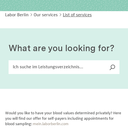
EASY LANGUAGE
Immunology
Studies & Collaborations
Labor Berlin
Our services
List of services
CONTACT
Laboratory Medicine & Toxicology
Cooperation and management services
DEUTSCH
Microbiology & Hygiene
Diagnostics Compass
Virology
MVZ & MVZ doctors
What are you looking for?
Questions and answers
Would you like to have your blood values determined privately? Here
you will find our offer for self-payers including appointments for
blood sampling:
mein.laborberlin.com