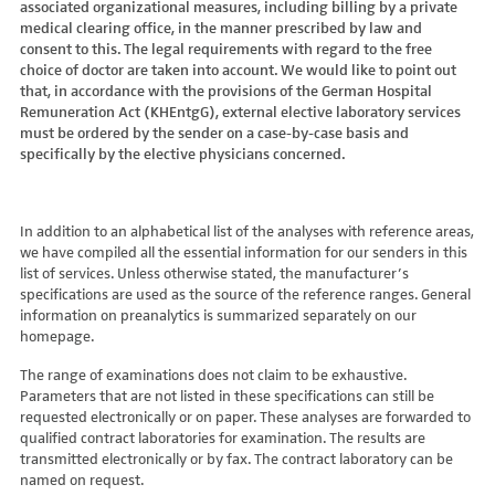
associated organizational measures, including billing by a private
Hydroxyglutarsäure im Urin
Bilirubin (Gesamt-, direktes, indirektes)
Dickkopf-3 AK
Lactosetoleranztest
Echinococcus
Thrombinzeit
medical clearing office, in the manner prescribed by law and
Laktat
Blutgasanalyse
Dopamin-2-Rezeptor-Antikörper
Multisteroid-Profile im Serum
EHEC PCR
consent to this. The legal requirements with regard to the free
Thromboplastinzeit (TPZ,Quick, INR)
Methylmalonsäure im Serum
BNP
DPP-like Protein 6 AK
choice of doctor are taken into account. We would like to point out
Multisteroidanalytik im Trockenblut
Enterovirus (Coxsackie/ECHO/Polio-Virus)
Tissue-Plasminogenaktivator
Methylmalonsäure im Urin
that, in accordance with the provisions of the German Hospital
C-reaktives Protein
ds-DNA-Ak (Crithidien) IFT/Se
N-terminales Propeptid des Prokollagen Typ 1
Epstein Barr-Virus (EBV)
Von Willebrand-Faktor-Antigen
Remuneration Act (KHEntgG), external elective laboratory services
Mucopolysaccharide
C1q-Komplement
ds-DNA-AK/Elisa
Nebenniere
Flaviviren (siehe auch Dengue-, West-Nil-, FSME-, Zika-Virus)
Von-Willebrand-Faktor-Multimere
must be ordered by the sender on a case-by-case basis and
Oligosaccharide
C2-Komplement
Einzelstrang-DNA-AK°
Niere, Salz- / Wasserhaushalt
specifically by the elective physicians concerned.
Francisella tularensis
vWF: F VIII Bindungs-Aktivität
Organische Säuren im Urin
C3-AK
ENA-Screen
Noradrenalin i. EDTA
Frühsommer-Meningo-Enzephalitis-Virus (FSME-Virus)
VWF:Collagenbindungsaktivität
Phytansäure
C3-Komplement
Endomysium-AK (IgA)
oraler Glukosetoleranz Test venös/kapill.
Hantaviren
VWF:Glykoprotein-Ib-Bindungsaktivitätstest
Pipecolinsäure
C4-Komplement
Endomysium-AK (IgG)
Schilddrüse
In addition to an alphabetical list of the analyses with reference areas,
Helicobacter pylori
VWF:Ristocetin-Cofaktor-Aktivität
Pipecolinsäure im Urin
C5 Komplement *
we have compiled all the essential information for our senders in this
Enterozyten-AK
Tetrahydroaldesteron im Sammelurin
Hepatitis-A-Virus (HAV)
list of services. Unless otherwise stated, the manufacturer’s
Purine/Pyrimidine
C6 Komplement Aktivität in %
Erythropoetin-AK
Thyroxin Antikörper
Hepatitis-B-Virus (HBV)
specifications are used as the source of the reference ranges. General
Pyruvat
C7 Komplement Aktivität in %
Etanercept-AK
Trijodthyronin Antikörper
Hepatitis-C-Virus (HCV)
information on preanalytics is summarized separately on our
Quotient LKF C24/C22
C8 Komplement Aktivität in %
Fibrillarin-AK
homepage.
Zink-Transporter 8 Autoantikörper
Hepatitis-D-Virus (HDV)
Quotient LKF C26/C22
C9 Komplement Aktivität in %
GABA-b-Rezeptor (IgGAM)-AK
11-Deoxycortisol im Serum
Hepatitis-E-Virus (HEV)
The range of examinations does not claim to be exhaustive.
Succinylaceton
CA 125
GAD (Glutamatdecarboxylase)-AK
11-Deoxycortisol im Trockenblut
Herpes simplex Virus (HSV)
Parameters that are not listed in these specifications can still be
Sulfatide
CA 15-3
ganglionäre Acetylcholinrezeptor-Antikörper (alpha 3
17-Ketosteroide i. Urin
requested electronically or on paper. These analyses are forwarded to
HIV
Untereinheit)
Tetracosansäure (C24)
CA 19-9
qualified contract laboratories for examination. The results are
17-Ketosteroide i.SU
Humanes Herpesvirus 6 (HHV6)
transmitted electronically or by fax. The contract laboratory can be
Gangliosid-Antikörper
Verlaufskontrolle PKU
CA 50 (Cancer Antigen 50)
5-Hydroxytryptophan i.Urin
Humanes Herpesvirus 7
named on request.
GFAP-AK IgG i. L.
ß-Glukocerebrosidase
CA 549