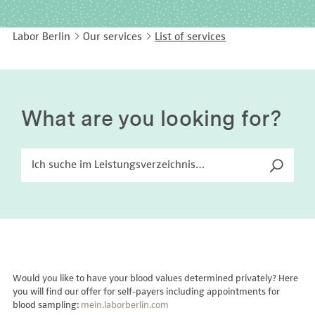
EASY LANGUAGE
Immunology
Studies & Collaborations
Labor Berlin
Our services
List of services
CONTACT
Laboratory Medicine & Toxicology
Cooperation and management services
DEUTSCH
Microbiology & Hygiene
Diagnostics Compass
Virology
MVZ & MVZ doctors
What are you looking for?
Questions and answers
Would you like to have your blood values determined privately? Here
you will find our offer for self-payers including appointments for
blood sampling:
mein.laborberlin.com