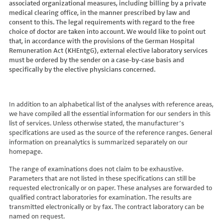
associated organizational measures, including billing by a private
Hydroxyglutarsäure im Urin
Bilirubin (Gesamt-, direktes, indirektes)
Dickkopf-3 AK
Lactosetoleranztest
Echinococcus
Thrombinzeit
medical clearing office, in the manner prescribed by law and
Laktat
Blutgasanalyse
Dopamin-2-Rezeptor-Antikörper
Multisteroid-Profile im Serum
EHEC PCR
consent to this. The legal requirements with regard to the free
Thromboplastinzeit (TPZ,Quick, INR)
Methylmalonsäure im Serum
BNP
DPP-like Protein 6 AK
choice of doctor are taken into account. We would like to point out
Multisteroidanalytik im Trockenblut
Enterovirus (Coxsackie/ECHO/Polio-Virus)
Tissue-Plasminogenaktivator
Methylmalonsäure im Urin
that, in accordance with the provisions of the German Hospital
C-reaktives Protein
ds-DNA-Ak (Crithidien) IFT/Se
N-terminales Propeptid des Prokollagen Typ 1
Epstein Barr-Virus (EBV)
Von Willebrand-Faktor-Antigen
Remuneration Act (KHEntgG), external elective laboratory services
Mucopolysaccharide
C1q-Komplement
ds-DNA-AK/Elisa
Nebenniere
Flaviviren (siehe auch Dengue-, West-Nil-, FSME-, Zika-Virus)
Von-Willebrand-Faktor-Multimere
must be ordered by the sender on a case-by-case basis and
Oligosaccharide
C2-Komplement
Einzelstrang-DNA-AK°
Niere, Salz- / Wasserhaushalt
specifically by the elective physicians concerned.
Francisella tularensis
vWF: F VIII Bindungs-Aktivität
Organische Säuren im Urin
C3-AK
ENA-Screen
Noradrenalin i. EDTA
Frühsommer-Meningo-Enzephalitis-Virus (FSME-Virus)
VWF:Collagenbindungsaktivität
Phytansäure
C3-Komplement
Endomysium-AK (IgA)
oraler Glukosetoleranz Test venös/kapill.
Hantaviren
VWF:Glykoprotein-Ib-Bindungsaktivitätstest
Pipecolinsäure
C4-Komplement
Endomysium-AK (IgG)
Schilddrüse
In addition to an alphabetical list of the analyses with reference areas,
Helicobacter pylori
VWF:Ristocetin-Cofaktor-Aktivität
Pipecolinsäure im Urin
C5 Komplement *
we have compiled all the essential information for our senders in this
Enterozyten-AK
Tetrahydroaldesteron im Sammelurin
Hepatitis-A-Virus (HAV)
list of services. Unless otherwise stated, the manufacturer’s
Purine/Pyrimidine
C6 Komplement Aktivität in %
Erythropoetin-AK
Thyroxin Antikörper
Hepatitis-B-Virus (HBV)
specifications are used as the source of the reference ranges. General
Pyruvat
C7 Komplement Aktivität in %
Etanercept-AK
Trijodthyronin Antikörper
Hepatitis-C-Virus (HCV)
information on preanalytics is summarized separately on our
Quotient LKF C24/C22
C8 Komplement Aktivität in %
Fibrillarin-AK
homepage.
Zink-Transporter 8 Autoantikörper
Hepatitis-D-Virus (HDV)
Quotient LKF C26/C22
C9 Komplement Aktivität in %
GABA-b-Rezeptor (IgGAM)-AK
11-Deoxycortisol im Serum
Hepatitis-E-Virus (HEV)
The range of examinations does not claim to be exhaustive.
Succinylaceton
CA 125
GAD (Glutamatdecarboxylase)-AK
11-Deoxycortisol im Trockenblut
Herpes simplex Virus (HSV)
Parameters that are not listed in these specifications can still be
Sulfatide
CA 15-3
ganglionäre Acetylcholinrezeptor-Antikörper (alpha 3
17-Ketosteroide i. Urin
requested electronically or on paper. These analyses are forwarded to
HIV
Untereinheit)
Tetracosansäure (C24)
CA 19-9
qualified contract laboratories for examination. The results are
17-Ketosteroide i.SU
Humanes Herpesvirus 6 (HHV6)
transmitted electronically or by fax. The contract laboratory can be
Gangliosid-Antikörper
Verlaufskontrolle PKU
CA 50 (Cancer Antigen 50)
5-Hydroxytryptophan i.Urin
Humanes Herpesvirus 7
named on request.
GFAP-AK IgG i. L.
ß-Glukocerebrosidase
CA 549