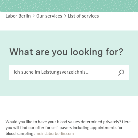
EASY LANGUAGE
Immunology
Studies & Collaborations
Labor Berlin
Our services
List of services
CONTACT
Laboratory Medicine & Toxicology
Cooperation and management services
DEUTSCH
Microbiology & Hygiene
Diagnostics Compass
Virology
MVZ & MVZ doctors
What are you looking for?
Questions and answers
Would you like to have your blood values determined privately? Here
you will find our offer for self-payers including appointments for
blood sampling:
mein.laborberlin.com