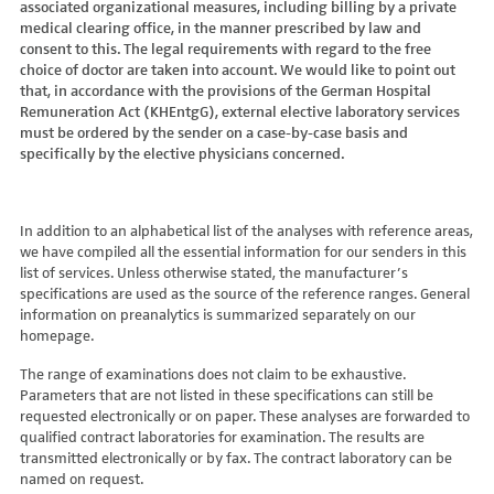
associated organizational measures, including billing by a private
Hydroxyglutarsäure im Urin
Bilirubin (Gesamt-, direktes, indirektes)
Dickkopf-3 AK
Lactosetoleranztest
Echinococcus
Thrombinzeit
medical clearing office, in the manner prescribed by law and
Laktat
Blutgasanalyse
Dopamin-2-Rezeptor-Antikörper
Multisteroid-Profile im Serum
EHEC PCR
consent to this. The legal requirements with regard to the free
Thromboplastinzeit (TPZ,Quick, INR)
Methylmalonsäure im Serum
BNP
DPP-like Protein 6 AK
choice of doctor are taken into account. We would like to point out
Multisteroidanalytik im Trockenblut
Enterovirus (Coxsackie/ECHO/Polio-Virus)
Tissue-Plasminogenaktivator
Methylmalonsäure im Urin
that, in accordance with the provisions of the German Hospital
C-reaktives Protein
ds-DNA-Ak (Crithidien) IFT/Se
N-terminales Propeptid des Prokollagen Typ 1
Epstein Barr-Virus (EBV)
Von Willebrand-Faktor-Antigen
Remuneration Act (KHEntgG), external elective laboratory services
Mucopolysaccharide
C1q-Komplement
ds-DNA-AK/Elisa
Nebenniere
Flaviviren (siehe auch Dengue-, West-Nil-, FSME-, Zika-Virus)
Von-Willebrand-Faktor-Multimere
must be ordered by the sender on a case-by-case basis and
Oligosaccharide
C2-Komplement
Einzelstrang-DNA-AK°
Niere, Salz- / Wasserhaushalt
specifically by the elective physicians concerned.
Francisella tularensis
vWF: F VIII Bindungs-Aktivität
Organische Säuren im Urin
C3-AK
ENA-Screen
Noradrenalin i. EDTA
Frühsommer-Meningo-Enzephalitis-Virus (FSME-Virus)
VWF:Collagenbindungsaktivität
Phytansäure
C3-Komplement
Endomysium-AK (IgA)
oraler Glukosetoleranz Test venös/kapill.
Hantaviren
VWF:Glykoprotein-Ib-Bindungsaktivitätstest
Pipecolinsäure
C4-Komplement
Endomysium-AK (IgG)
Schilddrüse
In addition to an alphabetical list of the analyses with reference areas,
Helicobacter pylori
VWF:Ristocetin-Cofaktor-Aktivität
Pipecolinsäure im Urin
C5 Komplement *
we have compiled all the essential information for our senders in this
Enterozyten-AK
Tetrahydroaldesteron im Sammelurin
Hepatitis-A-Virus (HAV)
list of services. Unless otherwise stated, the manufacturer’s
Purine/Pyrimidine
C6 Komplement Aktivität in %
Erythropoetin-AK
Thyroxin Antikörper
Hepatitis-B-Virus (HBV)
specifications are used as the source of the reference ranges. General
Pyruvat
C7 Komplement Aktivität in %
Etanercept-AK
Trijodthyronin Antikörper
Hepatitis-C-Virus (HCV)
information on preanalytics is summarized separately on our
Quotient LKF C24/C22
C8 Komplement Aktivität in %
Fibrillarin-AK
homepage.
Zink-Transporter 8 Autoantikörper
Hepatitis-D-Virus (HDV)
Quotient LKF C26/C22
C9 Komplement Aktivität in %
GABA-b-Rezeptor (IgGAM)-AK
11-Deoxycortisol im Serum
Hepatitis-E-Virus (HEV)
The range of examinations does not claim to be exhaustive.
Succinylaceton
CA 125
GAD (Glutamatdecarboxylase)-AK
11-Deoxycortisol im Trockenblut
Herpes simplex Virus (HSV)
Parameters that are not listed in these specifications can still be
Sulfatide
CA 15-3
ganglionäre Acetylcholinrezeptor-Antikörper (alpha 3
17-Ketosteroide i. Urin
requested electronically or on paper. These analyses are forwarded to
HIV
Untereinheit)
Tetracosansäure (C24)
CA 19-9
qualified contract laboratories for examination. The results are
17-Ketosteroide i.SU
Humanes Herpesvirus 6 (HHV6)
transmitted electronically or by fax. The contract laboratory can be
Gangliosid-Antikörper
Verlaufskontrolle PKU
CA 50 (Cancer Antigen 50)
5-Hydroxytryptophan i.Urin
Humanes Herpesvirus 7
named on request.
GFAP-AK IgG i. L.
ß-Glukocerebrosidase
CA 549