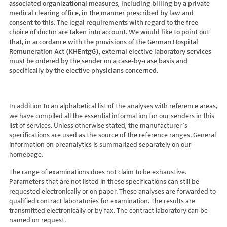
associated organizational measures, including billing by a private
Hydroxyglutarsäure im Urin
Bilirubin (Gesamt-, direktes, indirektes)
Dickkopf-3 AK
Lactosetoleranztest
Echinococcus
Thrombinzeit
medical clearing office, in the manner prescribed by law and
Laktat
Blutgasanalyse
Dopamin-2-Rezeptor-Antikörper
Multisteroid-Profile im Serum
EHEC PCR
consent to this. The legal requirements with regard to the free
Thromboplastinzeit (TPZ,Quick, INR)
Methylmalonsäure im Serum
BNP
DPP-like Protein 6 AK
choice of doctor are taken into account. We would like to point out
Multisteroidanalytik im Trockenblut
Enterovirus (Coxsackie/ECHO/Polio-Virus)
Tissue-Plasminogenaktivator
Methylmalonsäure im Urin
that, in accordance with the provisions of the German Hospital
C-reaktives Protein
ds-DNA-Ak (Crithidien) IFT/Se
N-terminales Propeptid des Prokollagen Typ 1
Epstein Barr-Virus (EBV)
Von Willebrand-Faktor-Antigen
Remuneration Act (KHEntgG), external elective laboratory services
Mucopolysaccharide
C1q-Komplement
ds-DNA-AK/Elisa
Nebenniere
Flaviviren (siehe auch Dengue-, West-Nil-, FSME-, Zika-Virus)
Von-Willebrand-Faktor-Multimere
must be ordered by the sender on a case-by-case basis and
Oligosaccharide
C2-Komplement
Einzelstrang-DNA-AK°
Niere, Salz- / Wasserhaushalt
specifically by the elective physicians concerned.
Francisella tularensis
vWF: F VIII Bindungs-Aktivität
Organische Säuren im Urin
C3-AK
ENA-Screen
Noradrenalin i. EDTA
Frühsommer-Meningo-Enzephalitis-Virus (FSME-Virus)
VWF:Collagenbindungsaktivität
Phytansäure
C3-Komplement
Endomysium-AK (IgA)
oraler Glukosetoleranz Test venös/kapill.
Hantaviren
VWF:Glykoprotein-Ib-Bindungsaktivitätstest
Pipecolinsäure
C4-Komplement
Endomysium-AK (IgG)
Schilddrüse
In addition to an alphabetical list of the analyses with reference areas,
Helicobacter pylori
VWF:Ristocetin-Cofaktor-Aktivität
Pipecolinsäure im Urin
C5 Komplement *
we have compiled all the essential information for our senders in this
Enterozyten-AK
Tetrahydroaldesteron im Sammelurin
Hepatitis-A-Virus (HAV)
list of services. Unless otherwise stated, the manufacturer’s
Purine/Pyrimidine
C6 Komplement Aktivität in %
Erythropoetin-AK
Thyroxin Antikörper
Hepatitis-B-Virus (HBV)
specifications are used as the source of the reference ranges. General
Pyruvat
C7 Komplement Aktivität in %
Etanercept-AK
Trijodthyronin Antikörper
Hepatitis-C-Virus (HCV)
information on preanalytics is summarized separately on our
Quotient LKF C24/C22
C8 Komplement Aktivität in %
Fibrillarin-AK
homepage.
Zink-Transporter 8 Autoantikörper
Hepatitis-D-Virus (HDV)
Quotient LKF C26/C22
C9 Komplement Aktivität in %
GABA-b-Rezeptor (IgGAM)-AK
11-Deoxycortisol im Serum
Hepatitis-E-Virus (HEV)
The range of examinations does not claim to be exhaustive.
Succinylaceton
CA 125
GAD (Glutamatdecarboxylase)-AK
11-Deoxycortisol im Trockenblut
Herpes simplex Virus (HSV)
Parameters that are not listed in these specifications can still be
Sulfatide
CA 15-3
ganglionäre Acetylcholinrezeptor-Antikörper (alpha 3
17-Ketosteroide i. Urin
requested electronically or on paper. These analyses are forwarded to
HIV
Untereinheit)
Tetracosansäure (C24)
CA 19-9
qualified contract laboratories for examination. The results are
17-Ketosteroide i.SU
Humanes Herpesvirus 6 (HHV6)
transmitted electronically or by fax. The contract laboratory can be
Gangliosid-Antikörper
Verlaufskontrolle PKU
CA 50 (Cancer Antigen 50)
5-Hydroxytryptophan i.Urin
Humanes Herpesvirus 7
named on request.
GFAP-AK IgG i. L.
ß-Glukocerebrosidase
CA 549