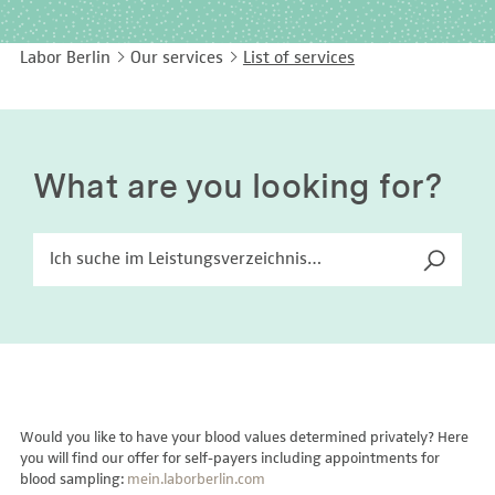
EASY LANGUAGE
Immunology
Studies & Collaborations
Labor Berlin
Our services
List of services
CONTACT
Laboratory Medicine & Toxicology
Cooperation and management services
DEUTSCH
Microbiology & Hygiene
Diagnostics Compass
Virology
MVZ & MVZ doctors
What are you looking for?
Questions and answers
Would you like to have your blood values determined privately? Here
you will find our offer for self-payers including appointments for
blood sampling:
mein.laborberlin.com