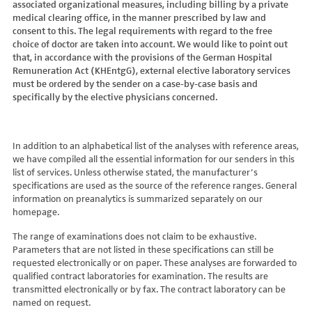
associated organizational measures, including billing by a private
Hydroxyglutarsäure im Urin
Bilirubin (Gesamt-, direktes, indirektes)
Dickkopf-3 AK
Lactosetoleranztest
Echinococcus
Thrombinzeit
medical clearing office, in the manner prescribed by law and
Laktat
Blutgasanalyse
Dopamin-2-Rezeptor-Antikörper
Multisteroid-Profile im Serum
EHEC PCR
consent to this. The legal requirements with regard to the free
Thromboplastinzeit (TPZ,Quick, INR)
Methylmalonsäure im Serum
BNP
DPP-like Protein 6 AK
choice of doctor are taken into account. We would like to point out
Multisteroidanalytik im Trockenblut
Enterovirus (Coxsackie/ECHO/Polio-Virus)
Tissue-Plasminogenaktivator
Methylmalonsäure im Urin
that, in accordance with the provisions of the German Hospital
C-reaktives Protein
ds-DNA-Ak (Crithidien) IFT/Se
N-terminales Propeptid des Prokollagen Typ 1
Epstein Barr-Virus (EBV)
Von Willebrand-Faktor-Antigen
Remuneration Act (KHEntgG), external elective laboratory services
Mucopolysaccharide
C1q-Komplement
ds-DNA-AK/Elisa
Nebenniere
Flaviviren (siehe auch Dengue-, West-Nil-, FSME-, Zika-Virus)
Von-Willebrand-Faktor-Multimere
must be ordered by the sender on a case-by-case basis and
Oligosaccharide
C2-Komplement
Einzelstrang-DNA-AK°
Niere, Salz- / Wasserhaushalt
specifically by the elective physicians concerned.
Francisella tularensis
vWF: F VIII Bindungs-Aktivität
Organische Säuren im Urin
C3-AK
ENA-Screen
Noradrenalin i. EDTA
Frühsommer-Meningo-Enzephalitis-Virus (FSME-Virus)
VWF:Collagenbindungsaktivität
Phytansäure
C3-Komplement
Endomysium-AK (IgA)
oraler Glukosetoleranz Test venös/kapill.
Hantaviren
VWF:Glykoprotein-Ib-Bindungsaktivitätstest
Pipecolinsäure
C4-Komplement
Endomysium-AK (IgG)
Schilddrüse
In addition to an alphabetical list of the analyses with reference areas,
Helicobacter pylori
VWF:Ristocetin-Cofaktor-Aktivität
Pipecolinsäure im Urin
C5 Komplement *
we have compiled all the essential information for our senders in this
Enterozyten-AK
Tetrahydroaldesteron im Sammelurin
Hepatitis-A-Virus (HAV)
list of services. Unless otherwise stated, the manufacturer’s
Purine/Pyrimidine
C6 Komplement Aktivität in %
Erythropoetin-AK
Thyroxin Antikörper
Hepatitis-B-Virus (HBV)
specifications are used as the source of the reference ranges. General
Pyruvat
C7 Komplement Aktivität in %
Etanercept-AK
Trijodthyronin Antikörper
Hepatitis-C-Virus (HCV)
information on preanalytics is summarized separately on our
Quotient LKF C24/C22
C8 Komplement Aktivität in %
Fibrillarin-AK
homepage.
Zink-Transporter 8 Autoantikörper
Hepatitis-D-Virus (HDV)
Quotient LKF C26/C22
C9 Komplement Aktivität in %
GABA-b-Rezeptor (IgGAM)-AK
11-Deoxycortisol im Serum
Hepatitis-E-Virus (HEV)
The range of examinations does not claim to be exhaustive.
Succinylaceton
CA 125
GAD (Glutamatdecarboxylase)-AK
11-Deoxycortisol im Trockenblut
Herpes simplex Virus (HSV)
Parameters that are not listed in these specifications can still be
Sulfatide
CA 15-3
ganglionäre Acetylcholinrezeptor-Antikörper (alpha 3
17-Ketosteroide i. Urin
requested electronically or on paper. These analyses are forwarded to
HIV
Untereinheit)
Tetracosansäure (C24)
CA 19-9
qualified contract laboratories for examination. The results are
17-Ketosteroide i.SU
Humanes Herpesvirus 6 (HHV6)
transmitted electronically or by fax. The contract laboratory can be
Gangliosid-Antikörper
Verlaufskontrolle PKU
CA 50 (Cancer Antigen 50)
5-Hydroxytryptophan i.Urin
Humanes Herpesvirus 7
named on request.
GFAP-AK IgG i. L.
ß-Glukocerebrosidase
CA 549