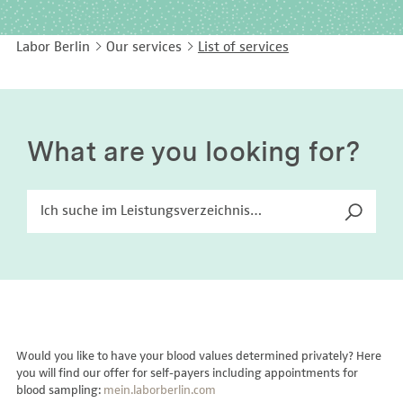
EASY LANGUAGE
Immunology
Studies & Collaborations
Labor Berlin
Our services
List of services
CONTACT
Laboratory Medicine & Toxicology
Cooperation and management services
DEUTSCH
Microbiology & Hygiene
Diagnostics Compass
Virology
MVZ & MVZ doctors
What are you looking for?
Questions and answers
Would you like to have your blood values determined privately? Here
you will find our offer for self-payers including appointments for
blood sampling:
mein.laborberlin.com