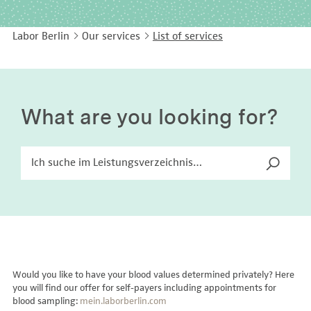
EASY LANGUAGE
Immunology
Studies & Collaborations
Labor Berlin
Our services
List of services
CONTACT
Laboratory Medicine & Toxicology
Cooperation and management services
DEUTSCH
Microbiology & Hygiene
Diagnostics Compass
Virology
MVZ & MVZ doctors
What are you looking for?
Questions and answers
Would you like to have your blood values determined privately? Here
you will find our offer for self-payers including appointments for
blood sampling:
mein.laborberlin.com