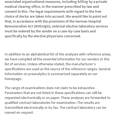
associated organizational measures, including billing by a private
Hydroxyglutarsäure im Urin
Bilirubin (Gesamt-, direktes, indirektes)
Dickkopf-3 AK
Lactosetoleranztest
Echinococcus
Thrombinzeit
medical clearing office, in the manner prescribed by law and
Laktat
Blutgasanalyse
Dopamin-2-Rezeptor-Antikörper
Multisteroid-Profile im Serum
EHEC PCR
consent to this. The legal requirements with regard to the free
Thromboplastinzeit (TPZ,Quick, INR)
Methylmalonsäure im Serum
BNP
DPP-like Protein 6 AK
choice of doctor are taken into account. We would like to point out
Multisteroidanalytik im Trockenblut
Enterovirus (Coxsackie/ECHO/Polio-Virus)
Tissue-Plasminogenaktivator
Methylmalonsäure im Urin
that, in accordance with the provisions of the German Hospital
C-reaktives Protein
ds-DNA-Ak (Crithidien) IFT/Se
N-terminales Propeptid des Prokollagen Typ 1
Epstein Barr-Virus (EBV)
Von Willebrand-Faktor-Antigen
Remuneration Act (KHEntgG), external elective laboratory services
Mucopolysaccharide
C1q-Komplement
ds-DNA-AK/Elisa
Nebenniere
Flaviviren (siehe auch Dengue-, West-Nil-, FSME-, Zika-Virus)
Von-Willebrand-Faktor-Multimere
must be ordered by the sender on a case-by-case basis and
Oligosaccharide
C2-Komplement
Einzelstrang-DNA-AK°
Niere, Salz- / Wasserhaushalt
specifically by the elective physicians concerned.
Francisella tularensis
vWF: F VIII Bindungs-Aktivität
Organische Säuren im Urin
C3-AK
ENA-Screen
Noradrenalin i. EDTA
Frühsommer-Meningo-Enzephalitis-Virus (FSME-Virus)
VWF:Collagenbindungsaktivität
Phytansäure
C3-Komplement
Endomysium-AK (IgA)
oraler Glukosetoleranz Test venös/kapill.
Hantaviren
VWF:Glykoprotein-Ib-Bindungsaktivitätstest
Pipecolinsäure
C4-Komplement
Endomysium-AK (IgG)
Schilddrüse
In addition to an alphabetical list of the analyses with reference areas,
Helicobacter pylori
VWF:Ristocetin-Cofaktor-Aktivität
Pipecolinsäure im Urin
C5 Komplement *
we have compiled all the essential information for our senders in this
Enterozyten-AK
Tetrahydroaldesteron im Sammelurin
Hepatitis-A-Virus (HAV)
list of services. Unless otherwise stated, the manufacturer’s
Purine/Pyrimidine
C6 Komplement Aktivität in %
Erythropoetin-AK
Thyroxin Antikörper
Hepatitis-B-Virus (HBV)
specifications are used as the source of the reference ranges. General
Pyruvat
C7 Komplement Aktivität in %
Etanercept-AK
Trijodthyronin Antikörper
Hepatitis-C-Virus (HCV)
information on preanalytics is summarized separately on our
Quotient LKF C24/C22
C8 Komplement Aktivität in %
Fibrillarin-AK
homepage.
Zink-Transporter 8 Autoantikörper
Hepatitis-D-Virus (HDV)
Quotient LKF C26/C22
C9 Komplement Aktivität in %
GABA-b-Rezeptor (IgGAM)-AK
11-Deoxycortisol im Serum
Hepatitis-E-Virus (HEV)
The range of examinations does not claim to be exhaustive.
Succinylaceton
CA 125
GAD (Glutamatdecarboxylase)-AK
11-Deoxycortisol im Trockenblut
Herpes simplex Virus (HSV)
Parameters that are not listed in these specifications can still be
Sulfatide
CA 15-3
ganglionäre Acetylcholinrezeptor-Antikörper (alpha 3
17-Ketosteroide i. Urin
requested electronically or on paper. These analyses are forwarded to
HIV
Untereinheit)
Tetracosansäure (C24)
CA 19-9
qualified contract laboratories for examination. The results are
17-Ketosteroide i.SU
Humanes Herpesvirus 6 (HHV6)
transmitted electronically or by fax. The contract laboratory can be
Gangliosid-Antikörper
Verlaufskontrolle PKU
CA 50 (Cancer Antigen 50)
5-Hydroxytryptophan i.Urin
Humanes Herpesvirus 7
named on request.
GFAP-AK IgG i. L.
ß-Glukocerebrosidase
CA 549