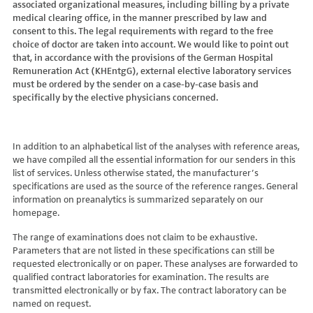
associated organizational measures, including billing by a private
Hydroxyglutarsäure im Urin
Bilirubin (Gesamt-, direktes, indirektes)
Dickkopf-3 AK
Lactosetoleranztest
Echinococcus
Thrombinzeit
medical clearing office, in the manner prescribed by law and
Laktat
Blutgasanalyse
Dopamin-2-Rezeptor-Antikörper
Multisteroid-Profile im Serum
EHEC PCR
consent to this. The legal requirements with regard to the free
Thromboplastinzeit (TPZ,Quick, INR)
Methylmalonsäure im Serum
BNP
DPP-like Protein 6 AK
choice of doctor are taken into account. We would like to point out
Multisteroidanalytik im Trockenblut
Enterovirus (Coxsackie/ECHO/Polio-Virus)
Tissue-Plasminogenaktivator
Methylmalonsäure im Urin
that, in accordance with the provisions of the German Hospital
C-reaktives Protein
ds-DNA-Ak (Crithidien) IFT/Se
N-terminales Propeptid des Prokollagen Typ 1
Epstein Barr-Virus (EBV)
Von Willebrand-Faktor-Antigen
Remuneration Act (KHEntgG), external elective laboratory services
Mucopolysaccharide
C1q-Komplement
ds-DNA-AK/Elisa
Nebenniere
Flaviviren (siehe auch Dengue-, West-Nil-, FSME-, Zika-Virus)
Von-Willebrand-Faktor-Multimere
must be ordered by the sender on a case-by-case basis and
Oligosaccharide
C2-Komplement
Einzelstrang-DNA-AK°
Niere, Salz- / Wasserhaushalt
specifically by the elective physicians concerned.
Francisella tularensis
vWF: F VIII Bindungs-Aktivität
Organische Säuren im Urin
C3-AK
ENA-Screen
Noradrenalin i. EDTA
Frühsommer-Meningo-Enzephalitis-Virus (FSME-Virus)
VWF:Collagenbindungsaktivität
Phytansäure
C3-Komplement
Endomysium-AK (IgA)
oraler Glukosetoleranz Test venös/kapill.
Hantaviren
VWF:Glykoprotein-Ib-Bindungsaktivitätstest
Pipecolinsäure
C4-Komplement
Endomysium-AK (IgG)
Schilddrüse
In addition to an alphabetical list of the analyses with reference areas,
Helicobacter pylori
VWF:Ristocetin-Cofaktor-Aktivität
Pipecolinsäure im Urin
C5 Komplement *
we have compiled all the essential information for our senders in this
Enterozyten-AK
Tetrahydroaldesteron im Sammelurin
Hepatitis-A-Virus (HAV)
list of services. Unless otherwise stated, the manufacturer’s
Purine/Pyrimidine
C6 Komplement Aktivität in %
Erythropoetin-AK
Thyroxin Antikörper
Hepatitis-B-Virus (HBV)
specifications are used as the source of the reference ranges. General
Pyruvat
C7 Komplement Aktivität in %
Etanercept-AK
Trijodthyronin Antikörper
Hepatitis-C-Virus (HCV)
information on preanalytics is summarized separately on our
Quotient LKF C24/C22
C8 Komplement Aktivität in %
Fibrillarin-AK
homepage.
Zink-Transporter 8 Autoantikörper
Hepatitis-D-Virus (HDV)
Quotient LKF C26/C22
C9 Komplement Aktivität in %
GABA-b-Rezeptor (IgGAM)-AK
11-Deoxycortisol im Serum
Hepatitis-E-Virus (HEV)
The range of examinations does not claim to be exhaustive.
Succinylaceton
CA 125
GAD (Glutamatdecarboxylase)-AK
11-Deoxycortisol im Trockenblut
Herpes simplex Virus (HSV)
Parameters that are not listed in these specifications can still be
Sulfatide
CA 15-3
ganglionäre Acetylcholinrezeptor-Antikörper (alpha 3
17-Ketosteroide i. Urin
requested electronically or on paper. These analyses are forwarded to
HIV
Untereinheit)
Tetracosansäure (C24)
CA 19-9
qualified contract laboratories for examination. The results are
17-Ketosteroide i.SU
Humanes Herpesvirus 6 (HHV6)
transmitted electronically or by fax. The contract laboratory can be
Gangliosid-Antikörper
Verlaufskontrolle PKU
CA 50 (Cancer Antigen 50)
5-Hydroxytryptophan i.Urin
Humanes Herpesvirus 7
named on request.
GFAP-AK IgG i. L.
ß-Glukocerebrosidase
CA 549