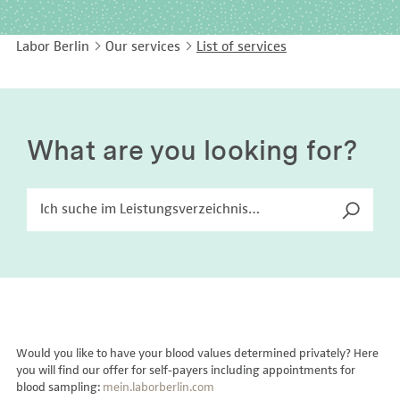
EASY LANGUAGE
Immunology
Studies & Collaborations
Labor Berlin
Our services
List of services
CONTACT
Laboratory Medicine & Toxicology
Cooperation and management services
DEUTSCH
Microbiology & Hygiene
Diagnostics Compass
Virology
MVZ & MVZ doctors
What are you looking for?
Questions and answers
Would you like to have your blood values determined privately? Here
you will find our offer for self-payers including appointments for
blood sampling:
mein.laborberlin.com