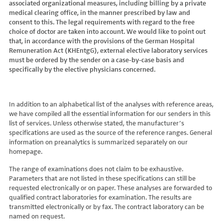
associated organizational measures, including billing by a private
Hydroxyglutarsäure im Urin
Bilirubin (Gesamt-, direktes, indirektes)
Dickkopf-3 AK
Lactosetoleranztest
Echinococcus
Thrombinzeit
medical clearing office, in the manner prescribed by law and
Laktat
Blutgasanalyse
Dopamin-2-Rezeptor-Antikörper
Multisteroid-Profile im Serum
EHEC PCR
consent to this. The legal requirements with regard to the free
Thromboplastinzeit (TPZ,Quick, INR)
Methylmalonsäure im Serum
BNP
DPP-like Protein 6 AK
choice of doctor are taken into account. We would like to point out
Multisteroidanalytik im Trockenblut
Enterovirus (Coxsackie/ECHO/Polio-Virus)
Tissue-Plasminogenaktivator
Methylmalonsäure im Urin
that, in accordance with the provisions of the German Hospital
C-reaktives Protein
ds-DNA-Ak (Crithidien) IFT/Se
N-terminales Propeptid des Prokollagen Typ 1
Epstein Barr-Virus (EBV)
Von Willebrand-Faktor-Antigen
Remuneration Act (KHEntgG), external elective laboratory services
Mucopolysaccharide
C1q-Komplement
ds-DNA-AK/Elisa
Nebenniere
Flaviviren (siehe auch Dengue-, West-Nil-, FSME-, Zika-Virus)
Von-Willebrand-Faktor-Multimere
must be ordered by the sender on a case-by-case basis and
Oligosaccharide
C2-Komplement
Einzelstrang-DNA-AK°
Niere, Salz- / Wasserhaushalt
specifically by the elective physicians concerned.
Francisella tularensis
vWF: F VIII Bindungs-Aktivität
Organische Säuren im Urin
C3-AK
ENA-Screen
Noradrenalin i. EDTA
Frühsommer-Meningo-Enzephalitis-Virus (FSME-Virus)
VWF:Collagenbindungsaktivität
Phytansäure
C3-Komplement
Endomysium-AK (IgA)
oraler Glukosetoleranz Test venös/kapill.
Hantaviren
VWF:Glykoprotein-Ib-Bindungsaktivitätstest
Pipecolinsäure
C4-Komplement
Endomysium-AK (IgG)
Schilddrüse
In addition to an alphabetical list of the analyses with reference areas,
Helicobacter pylori
VWF:Ristocetin-Cofaktor-Aktivität
Pipecolinsäure im Urin
C5 Komplement *
we have compiled all the essential information for our senders in this
Enterozyten-AK
Tetrahydroaldesteron im Sammelurin
Hepatitis-A-Virus (HAV)
list of services. Unless otherwise stated, the manufacturer’s
Purine/Pyrimidine
C6 Komplement Aktivität in %
Erythropoetin-AK
Thyroxin Antikörper
Hepatitis-B-Virus (HBV)
specifications are used as the source of the reference ranges. General
Pyruvat
C7 Komplement Aktivität in %
Etanercept-AK
Trijodthyronin Antikörper
Hepatitis-C-Virus (HCV)
information on preanalytics is summarized separately on our
Quotient LKF C24/C22
C8 Komplement Aktivität in %
Fibrillarin-AK
homepage.
Zink-Transporter 8 Autoantikörper
Hepatitis-D-Virus (HDV)
Quotient LKF C26/C22
C9 Komplement Aktivität in %
GABA-b-Rezeptor (IgGAM)-AK
11-Deoxycortisol im Serum
Hepatitis-E-Virus (HEV)
The range of examinations does not claim to be exhaustive.
Succinylaceton
CA 125
GAD (Glutamatdecarboxylase)-AK
11-Deoxycortisol im Trockenblut
Herpes simplex Virus (HSV)
Parameters that are not listed in these specifications can still be
Sulfatide
CA 15-3
ganglionäre Acetylcholinrezeptor-Antikörper (alpha 3
17-Ketosteroide i. Urin
requested electronically or on paper. These analyses are forwarded to
HIV
Untereinheit)
Tetracosansäure (C24)
CA 19-9
qualified contract laboratories for examination. The results are
17-Ketosteroide i.SU
Humanes Herpesvirus 6 (HHV6)
transmitted electronically or by fax. The contract laboratory can be
Gangliosid-Antikörper
Verlaufskontrolle PKU
CA 50 (Cancer Antigen 50)
5-Hydroxytryptophan i.Urin
Humanes Herpesvirus 7
named on request.
GFAP-AK IgG i. L.
ß-Glukocerebrosidase
CA 549