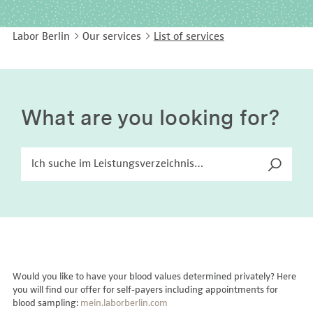
EASY LANGUAGE
Immunology
Studies & Collaborations
Labor Berlin
Our services
List of services
CONTACT
Laboratory Medicine & Toxicology
Cooperation and management services
DEUTSCH
Microbiology & Hygiene
Diagnostics Compass
Virology
MVZ & MVZ doctors
What are you looking for?
Questions and answers
Would you like to have your blood values determined privately? Here
you will find our offer for self-payers including appointments for
blood sampling:
mein.laborberlin.com