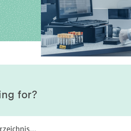
History of origin
Human Genetics
Studies & Collaborat
Organizational Structure
Immunology
Cooperation and m
services
Laboratory Medicine &
Toxicology
Diagnostics Compas
Microbiology & Hygiene
MVZ & MVZ doctors
Virology
Questions and answ
ing for?