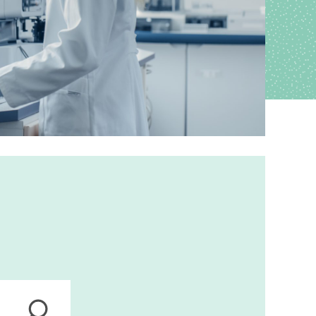
ions
anagement
s
ers