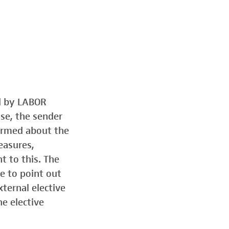
ed by LABOR
ose, the sender
formed about the
easures,
t to this. The
e to point out
ternal elective
he elective