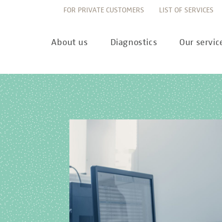
FOR PRIVATE CUSTOMERS
LIST OF SERVICES
About us
Diagnostics
Our servic
Innovation
Allergy Diagnostics
List of services
Ne
Sustainability
Autoimmune Diagnostics
Requisition slips
Pre
Corporate values
Endocrinology & Metabolism
Sample reception & 
10 
Understanding of quality
Forensic Genetics
Bioinformatics & Dat
Com
Equality
Hematology & Oncology
For senders
Pub