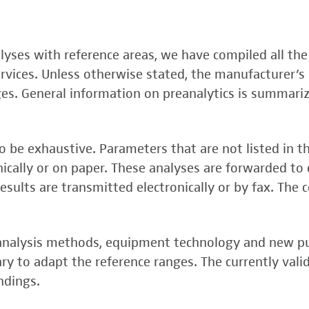
, FSME-, Zika-Virus)
nalyses with reference areas, we have compiled all the
 (FSME-Virus)
services. Unless otherwise stated, the manufacturer’s 
test
ges. General information on preanalytics is summari
 be exhaustive. Parameters that are not listed in t
onically or on paper. These analyses are forwarded to 
esults are transmitted electronically or by fax. The 
, analysis methods, equipment technology and new p
y to adapt the reference ranges. The currently vali
rper (alpha 3
ndings.