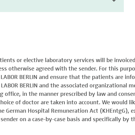
atients or elective laboratory services will be invoic
less otherwise agreed with the sender. For this purp
o LABOR BERLIN and ensure that the patients are in
o LABOR BERLIN and the associated organizational m
ing office, in the manner prescribed by law and consen
choice of doctor are taken into account. We would lik
 the German Hospital Remuneration Act (KHEntgG), ex
sender on a case-by-case basis and specifically by t
)
Typ 1