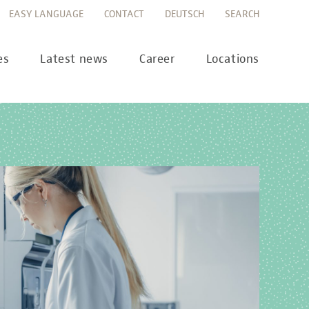
EASY LANGUAGE
CONTACT
DEUTSCH
SEARCH
es
Latest news
Career
Locations
ws
Career portal
ss
Career FAQs
preanalytics
years
MTL training at Labor Berlin
a Science
pany report
lications