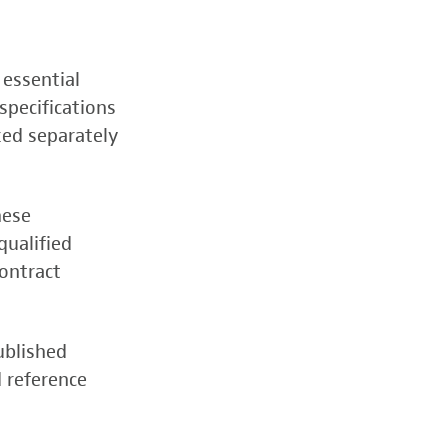
 essential
specifications
zed separately
hese
qualified
contract
ublished
d reference