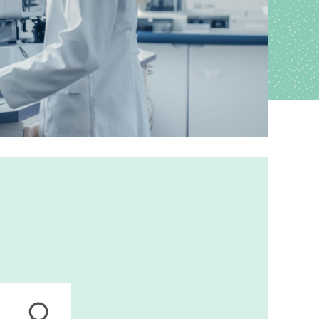
ions
anagement
s
ers