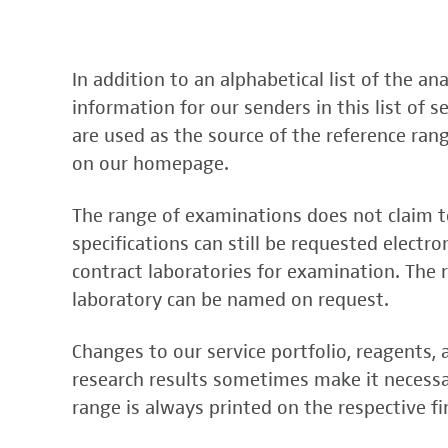
Epstein Barr-Virus (EBV)
C1q-Komplement
ds-DNA-AK/Elisa
Mucopolysaccharide
Von-Willebrand-Faktor-Multimere
Nebenniere
Flaviviren (siehe auch Dengue-, West-Nil-
C2-Komplement
Einzelstrang-DNA-AK°
Oligosaccharide
vWF: F VIII Bindungs-Aktivität
Niere, Salz- / Wasserhaushalt
Francisella tularensis
In addition to an alphabetical list of the a
C3-AK
ENA-Screen
Organische Säuren im Urin
VWF:Collagenbindungsaktivität
Noradrenalin i. EDTA
Frühsommer-Meningo-Enzephalitis-Virus
information for our senders in this list of 
C3-Komplement
Endomysium-AK (IgA)
Phytansäure
VWF:Glykoprotein-Ib-Bindungsaktivitäts
oraler Glukosetoleranz Test venös/kapill.
are used as the source of the reference ran
Hantaviren
C4-Komplement
Endomysium-AK (IgG)
Pipecolinsäure
VWF:Ristocetin-Cofaktor-Aktivität
on our homepage.
Schilddrüse
Helicobacter pylori
C5 Komplement *
Enterozyten-AK
Pipecolinsäure im Urin
Tetrahydroaldesteron im Sammelurin
Hepatitis-A-Virus (HAV)
C6 Komplement Aktivität in %
The range of examinations does not claim to
Erythropoetin-AK
Purine/Pyrimidine
Thyroxin Antikörper
Hepatitis-B-Virus (HBV)
specifications can still be requested electr
C7 Komplement Aktivität in %
Etanercept-AK
Pyruvat
Trijodthyronin Antikörper
contract laboratories for examination. The r
Hepatitis-C-Virus (HCV)
C8 Komplement Aktivität in %
Fibrillarin-AK
Quotient LKF C24/C22
Zink-Transporter 8 Autoantikörper
laboratory can be named on request.
Hepatitis-D-Virus (HDV)
C9 Komplement Aktivität in %
GABA-b-Rezeptor (IgGAM)-AK
Quotient LKF C26/C22
11-Deoxycortisol im Serum
Hepatitis-E-Virus (HEV)
CA 125
Changes to our service portfolio, reagents
GAD (Glutamatdecarboxylase)-AK
Succinylaceton
11-Deoxycortisol im Trockenblut
Herpes simplex Virus (HSV)
CA 15-3
research results sometimes make it necessar
ganglionäre Acetylcholinrezeptor-Antikö
Sulfatide
17-Ketosteroide i. Urin
HIV
range is always printed on the respective fi
CA 19-9
Untereinheit)
Tetracosansäure (C24)
17-Ketosteroide i.SU
Humanes Herpesvirus 6 (HHV6)
CA 50 (Cancer Antigen 50)
Gangliosid-Antikörper