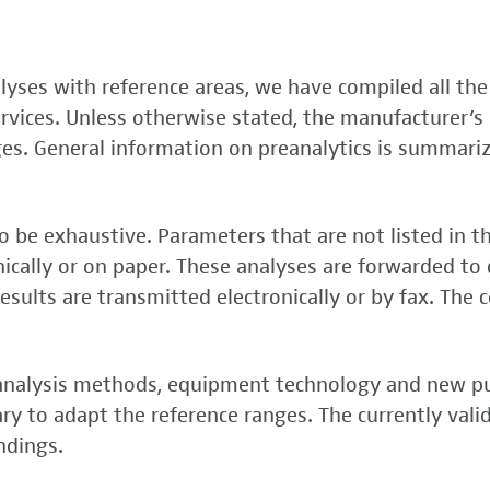
, FSME-, Zika-Virus)
nalyses with reference areas, we have compiled all the
 (FSME-Virus)
services. Unless otherwise stated, the manufacturer’s 
test
ges. General information on preanalytics is summari
 be exhaustive. Parameters that are not listed in t
onically or on paper. These analyses are forwarded to 
esults are transmitted electronically or by fax. The 
, analysis methods, equipment technology and new p
y to adapt the reference ranges. The currently vali
rper (alpha 3
ndings.