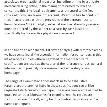
associated organizational measures, including billing by a private
Hydroxyglutarsäure im Urin
Bilirubin (Gesamt-, direktes, indirektes)
Dickkopf-3 AK
Lactosetoleranztest
Echinococcus
Thrombinzeit
medical clearing office, in the manner prescribed by law and
Laktat
Blutgasanalyse
Dopamin-2-Rezeptor-Antikörper
Multisteroid-Profile im Serum
EHEC PCR
consent to this. The legal requirements with regard to the free
Thromboplastinzeit (TPZ,Quick, INR)
Methylmalonsäure im Serum
BNP
DPP-like Protein 6 AK
choice of doctor are taken into account. We would like to point out
Multisteroidanalytik im Trockenblut
Enterovirus (Coxsackie/ECHO/Polio-Virus)
Tissue-Plasminogenaktivator
Methylmalonsäure im Urin
that, in accordance with the provisions of the German Hospital
C-reaktives Protein
ds-DNA-Ak (Crithidien) IFT/Se
N-terminales Propeptid des Prokollagen Typ 1
Epstein Barr-Virus (EBV)
Von Willebrand-Faktor-Antigen
Remuneration Act (KHEntgG), external elective laboratory services
Mucopolysaccharide
C1q-Komplement
ds-DNA-AK/Elisa
Nebenniere
Flaviviren (siehe auch Dengue-, West-Nil-, FSME-, Zika-Virus)
Von-Willebrand-Faktor-Multimere
must be ordered by the sender on a case-by-case basis and
Oligosaccharide
C2-Komplement
Einzelstrang-DNA-AK°
Niere, Salz- / Wasserhaushalt
specifically by the elective physicians concerned.
Francisella tularensis
vWF: F VIII Bindungs-Aktivität
Organische Säuren im Urin
C3-AK
ENA-Screen
Noradrenalin i. EDTA
Frühsommer-Meningo-Enzephalitis-Virus (FSME-Virus)
VWF:Collagenbindungsaktivität
Phytansäure
C3-Komplement
Endomysium-AK (IgA)
oraler Glukosetoleranz Test venös/kapill.
Hantaviren
VWF:Glykoprotein-Ib-Bindungsaktivitätstest
Pipecolinsäure
C4-Komplement
Endomysium-AK (IgG)
Schilddrüse
In addition to an alphabetical list of the analyses with reference areas,
Helicobacter pylori
VWF:Ristocetin-Cofaktor-Aktivität
Pipecolinsäure im Urin
C5 Komplement *
we have compiled all the essential information for our senders in this
Enterozyten-AK
Tetrahydroaldesteron im Sammelurin
Hepatitis-A-Virus (HAV)
list of services. Unless otherwise stated, the manufacturer’s
Purine/Pyrimidine
C6 Komplement Aktivität in %
Erythropoetin-AK
Thyroxin Antikörper
Hepatitis-B-Virus (HBV)
specifications are used as the source of the reference ranges. General
Pyruvat
C7 Komplement Aktivität in %
Etanercept-AK
Trijodthyronin Antikörper
Hepatitis-C-Virus (HCV)
information on preanalytics is summarized separately on our
Quotient LKF C24/C22
C8 Komplement Aktivität in %
Fibrillarin-AK
homepage.
Zink-Transporter 8 Autoantikörper
Hepatitis-D-Virus (HDV)
Quotient LKF C26/C22
C9 Komplement Aktivität in %
GABA-b-Rezeptor (IgGAM)-AK
11-Deoxycortisol im Serum
Hepatitis-E-Virus (HEV)
The range of examinations does not claim to be exhaustive.
Succinylaceton
CA 125
GAD (Glutamatdecarboxylase)-AK
11-Deoxycortisol im Trockenblut
Herpes simplex Virus (HSV)
Parameters that are not listed in these specifications can still be
Sulfatide
CA 15-3
ganglionäre Acetylcholinrezeptor-Antikörper (alpha 3
17-Ketosteroide i. Urin
requested electronically or on paper. These analyses are forwarded to
HIV
Untereinheit)
Tetracosansäure (C24)
CA 19-9
qualified contract laboratories for examination. The results are
17-Ketosteroide i.SU
Humanes Herpesvirus 6 (HHV6)
transmitted electronically or by fax. The contract laboratory can be
Gangliosid-Antikörper
Verlaufskontrolle PKU
CA 50 (Cancer Antigen 50)
5-Hydroxytryptophan i.Urin
Humanes Herpesvirus 7
named on request.
GFAP-AK IgG i. L.
ß-Glukocerebrosidase
CA 549