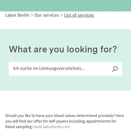
EASY LANGUAGE
Immunology
Studies & Collaborations
Labor Berlin
Our services
List of services
CONTACT
Laboratory Medicine & Toxicology
Cooperation and management services
DEUTSCH
Microbiology & Hygiene
Diagnostics Compass
Virology
MVZ & MVZ doctors
What are you looking for?
Questions and answers
Would you like to have your blood values determined privately? Here
you will find our offer for self-payers including appointments for
blood sampling:
mein.laborberlin.com