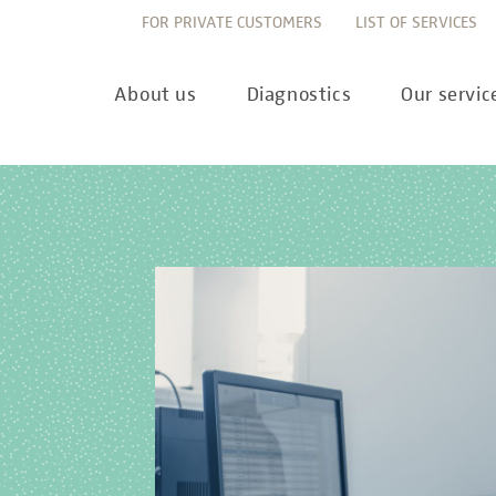
FOR PRIVATE CUSTOMERS
LIST OF SERVICES
About us
Diagnostics
Our servic
Innovation
Allergy Diagnostics
List of services
Ne
Sustainability
Autoimmune Diagnostics
Requisition slips
Pre
Corporate values
Endocrinology & Metabolism
Sample reception & 
10 
Understanding of quality
Forensic Genetics
Bioinformatics & Dat
Com
Equality
Hematology & Oncology
For senders
Pub