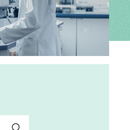
ions
anagement
s
ers