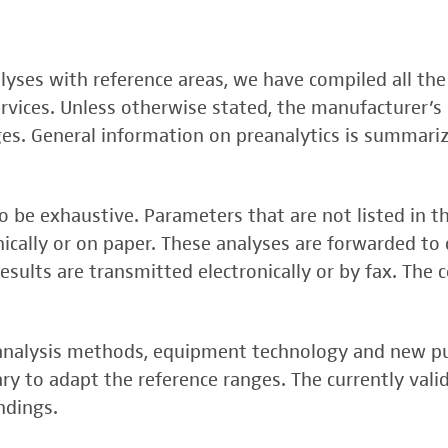
, FSME-, Zika-Virus)
nalyses with reference areas, we have compiled all the
 (FSME-Virus)
services. Unless otherwise stated, the manufacturer’s 
test
ges. General information on preanalytics is summari
 be exhaustive. Parameters that are not listed in t
onically or on paper. These analyses are forwarded to 
esults are transmitted electronically or by fax. The 
, analysis methods, equipment technology and new p
y to adapt the reference ranges. The currently vali
rper (alpha 3
ndings.