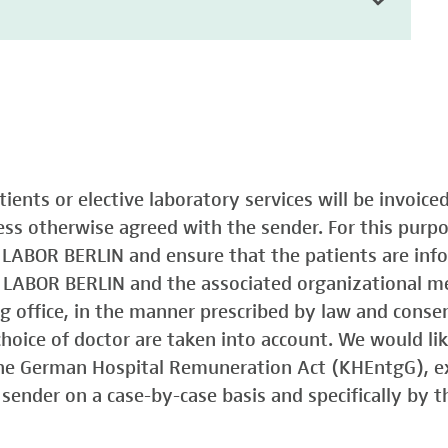
atients or elective laboratory services will be invoic
less otherwise agreed with the sender. For this purp
o LABOR BERLIN and ensure that the patients are in
o LABOR BERLIN and the associated organizational m
ing office, in the manner prescribed by law and consen
choice of doctor are taken into account. We would lik
 the German Hospital Remuneration Act (KHEntgG), ex
sender on a case-by-case basis and specifically by t
)
Typ 1