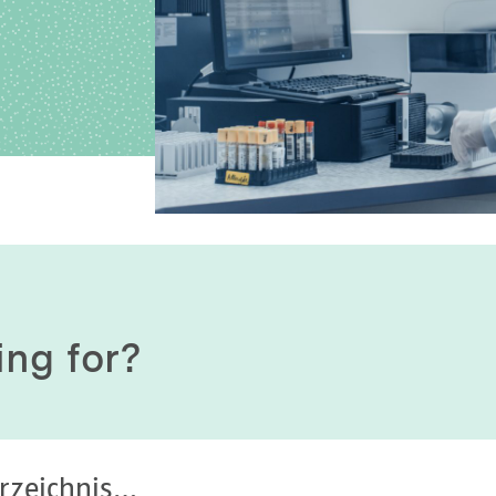
History of origin
Human Genetics
Studies & Collaborat
Organizational Structure
Immunology
Cooperation and m
services
Laboratory Medicine &
Toxicology
Diagnostics Compas
Microbiology & Hygiene
MVZ & MVZ doctors
Virology
Questions and answ
ing for?