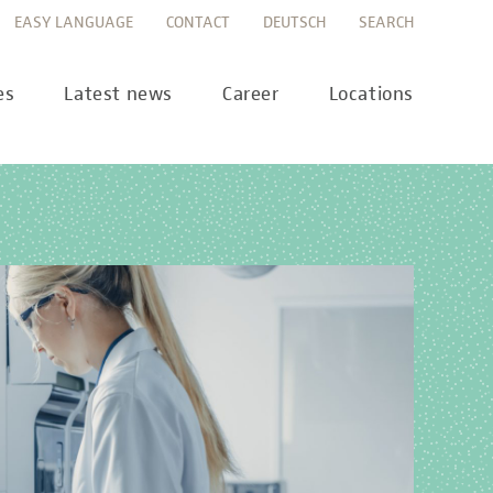
EASY LANGUAGE
CONTACT
DEUTSCH
SEARCH
es
Latest news
Career
Locations
ws
Career portal
ss
Career FAQs
preanalytics
years
MTL training at Labor Berlin
a Science
pany report
lications