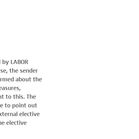
ed by LABOR
ose, the sender
formed about the
easures,
t to this. The
e to point out
ternal elective
he elective