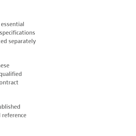
 essential
specifications
zed separately
hese
qualified
contract
ublished
d reference