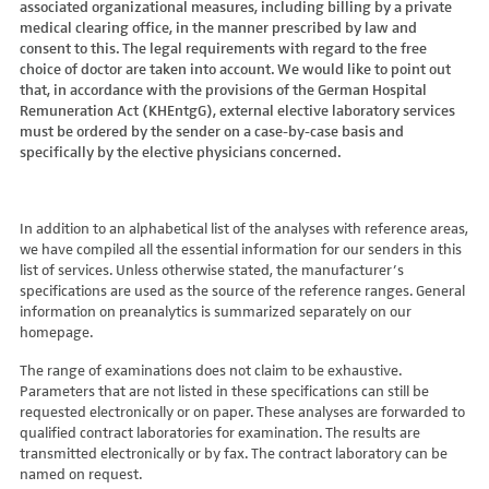
associated organizational measures, including billing by a private
Hydroxyglutarsäure im Urin
Bilirubin (Gesamt-, direktes, indirektes)
Dickkopf-3 AK
Lactosetoleranztest
Echinococcus
Thrombinzeit
medical clearing office, in the manner prescribed by law and
Laktat
Blutgasanalyse
Dopamin-2-Rezeptor-Antikörper
Multisteroid-Profile im Serum
EHEC PCR
consent to this. The legal requirements with regard to the free
Thromboplastinzeit (TPZ,Quick, INR)
Methylmalonsäure im Serum
BNP
DPP-like Protein 6 AK
choice of doctor are taken into account. We would like to point out
Multisteroidanalytik im Trockenblut
Enterovirus (Coxsackie/ECHO/Polio-Virus)
Tissue-Plasminogenaktivator
Methylmalonsäure im Urin
that, in accordance with the provisions of the German Hospital
C-reaktives Protein
ds-DNA-Ak (Crithidien) IFT/Se
N-terminales Propeptid des Prokollagen Typ 1
Epstein Barr-Virus (EBV)
Von Willebrand-Faktor-Antigen
Remuneration Act (KHEntgG), external elective laboratory services
Mucopolysaccharide
C1q-Komplement
ds-DNA-AK/Elisa
Nebenniere
Flaviviren (siehe auch Dengue-, West-Nil-, FSME-, Zika-Virus)
Von-Willebrand-Faktor-Multimere
must be ordered by the sender on a case-by-case basis and
Oligosaccharide
C2-Komplement
Einzelstrang-DNA-AK°
Niere, Salz- / Wasserhaushalt
specifically by the elective physicians concerned.
Francisella tularensis
vWF: F VIII Bindungs-Aktivität
Organische Säuren im Urin
C3-AK
ENA-Screen
Noradrenalin i. EDTA
Frühsommer-Meningo-Enzephalitis-Virus (FSME-Virus)
VWF:Collagenbindungsaktivität
Phytansäure
C3-Komplement
Endomysium-AK (IgA)
oraler Glukosetoleranz Test venös/kapill.
Hantaviren
VWF:Glykoprotein-Ib-Bindungsaktivitätstest
Pipecolinsäure
C4-Komplement
Endomysium-AK (IgG)
Schilddrüse
In addition to an alphabetical list of the analyses with reference areas,
Helicobacter pylori
VWF:Ristocetin-Cofaktor-Aktivität
Pipecolinsäure im Urin
C5 Komplement *
we have compiled all the essential information for our senders in this
Enterozyten-AK
Tetrahydroaldesteron im Sammelurin
Hepatitis-A-Virus (HAV)
list of services. Unless otherwise stated, the manufacturer’s
Purine/Pyrimidine
C6 Komplement Aktivität in %
Erythropoetin-AK
Thyroxin Antikörper
Hepatitis-B-Virus (HBV)
specifications are used as the source of the reference ranges. General
Pyruvat
C7 Komplement Aktivität in %
Etanercept-AK
Trijodthyronin Antikörper
Hepatitis-C-Virus (HCV)
information on preanalytics is summarized separately on our
Quotient LKF C24/C22
C8 Komplement Aktivität in %
Fibrillarin-AK
homepage.
Zink-Transporter 8 Autoantikörper
Hepatitis-D-Virus (HDV)
Quotient LKF C26/C22
C9 Komplement Aktivität in %
GABA-b-Rezeptor (IgGAM)-AK
11-Deoxycortisol im Serum
Hepatitis-E-Virus (HEV)
The range of examinations does not claim to be exhaustive.
Succinylaceton
CA 125
GAD (Glutamatdecarboxylase)-AK
11-Deoxycortisol im Trockenblut
Herpes simplex Virus (HSV)
Parameters that are not listed in these specifications can still be
Sulfatide
CA 15-3
ganglionäre Acetylcholinrezeptor-Antikörper (alpha 3
17-Ketosteroide i. Urin
requested electronically or on paper. These analyses are forwarded to
HIV
Untereinheit)
Tetracosansäure (C24)
CA 19-9
qualified contract laboratories for examination. The results are
17-Ketosteroide i.SU
Humanes Herpesvirus 6 (HHV6)
transmitted electronically or by fax. The contract laboratory can be
Gangliosid-Antikörper
Verlaufskontrolle PKU
CA 50 (Cancer Antigen 50)
5-Hydroxytryptophan i.Urin
Humanes Herpesvirus 7
named on request.
GFAP-AK IgG i. L.
ß-Glukocerebrosidase
CA 549