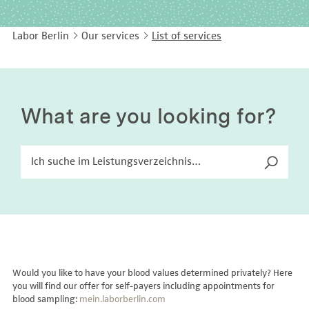
EASY LANGUAGE
Immunology
Studies & Collaborations
Labor Berlin
Our services
List of services
CONTACT
Laboratory Medicine & Toxicology
Cooperation and management services
DEUTSCH
Microbiology & Hygiene
Diagnostics Compass
Virology
MVZ & MVZ doctors
What are you looking for?
Questions and answers
Would you like to have your blood values determined privately? Here
you will find our offer for self-payers including appointments for
blood sampling:
mein.laborberlin.com