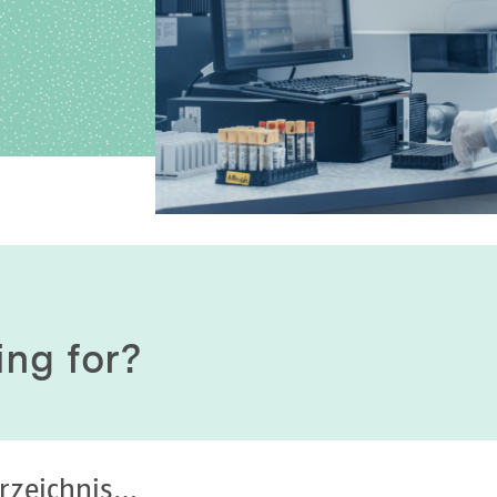
History of origin
Human Genetics
Studies & Collaborat
Organizational Structure
Immunology
Cooperation and m
services
Laboratory Medicine &
Toxicology
Diagnostics Compas
Microbiology & Hygiene
MVZ & MVZ doctors
Virology
Questions and answ
ing for?