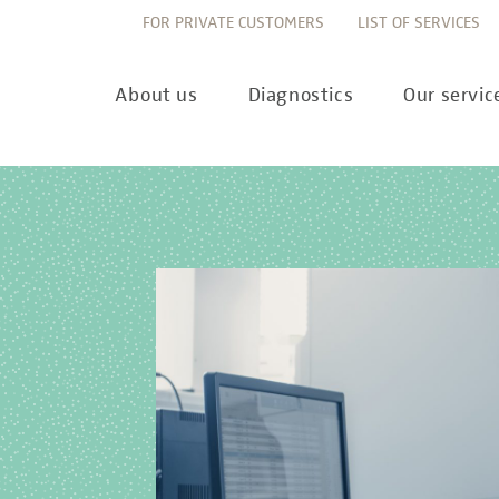
FOR PRIVATE CUSTOMERS
LIST OF SERVICES
About us
Diagnostics
Our servic
Innovation
Allergy Diagnostics
List of services
Ne
Sustainability
Autoimmune Diagnostics
Requisition slips
Pre
Corporate values
Endocrinology & Metabolism
Sample reception & 
10 
Understanding of quality
Forensic Genetics
Bioinformatics & Dat
Com
Equality
Hematology & Oncology
For senders
Pub