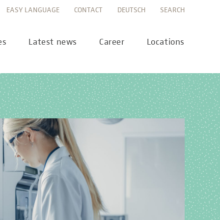
EASY LANGUAGE
CONTACT
DEUTSCH
SEARCH
es
Latest news
Career
Locations
ws
Career portal
ss
Career FAQs
preanalytics
years
MTL training at Labor Berlin
a Science
pany report
lications