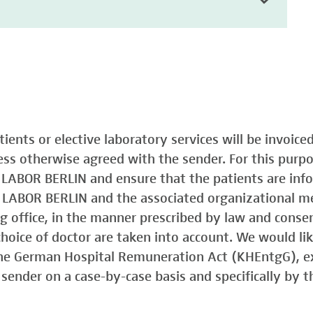
atients or elective laboratory services will be invoic
less otherwise agreed with the sender. For this purp
o LABOR BERLIN and ensure that the patients are in
o LABOR BERLIN and the associated organizational m
ing office, in the manner prescribed by law and consen
choice of doctor are taken into account. We would lik
 the German Hospital Remuneration Act (KHEntgG), ex
sender on a case-by-case basis and specifically by t
)
Typ 1