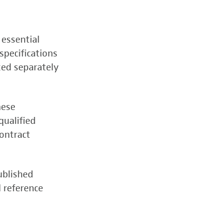
 essential
specifications
zed separately
hese
qualified
contract
ublished
d reference