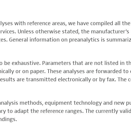
, FSME-, Zika-Virus)
nalyses with reference areas, we have compiled all the
 (FSME-Virus)
services. Unless otherwise stated, the manufacturer’s 
test
ges. General information on preanalytics is summari
 be exhaustive. Parameters that are not listed in t
onically or on paper. These analyses are forwarded to 
esults are transmitted electronically or by fax. The 
, analysis methods, equipment technology and new p
y to adapt the reference ranges. The currently vali
rper (alpha 3
ndings.