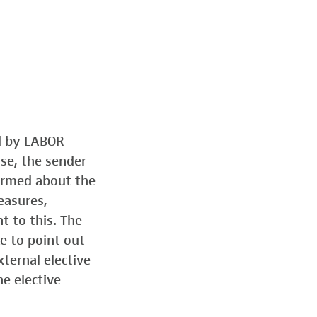
ed by LABOR
ose, the sender
formed about the
easures,
t to this. The
e to point out
ternal elective
he elective