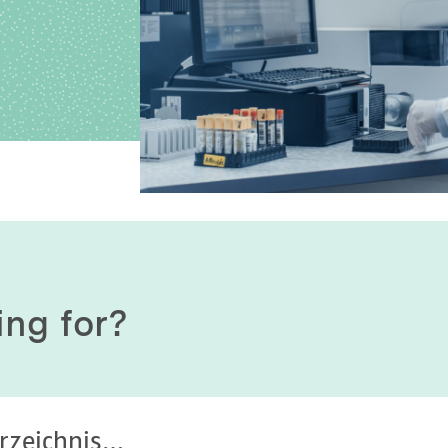
History of origin
Human Genetics
Studies & Collaborat
Organizational Structure
Immunology
Cooperation and m
services
Laboratory Medicine &
Toxicology
Diagnostics Compas
Microbiology & Hygiene
MVZ & MVZ doctors
Virology
Questions and answ
ing for?