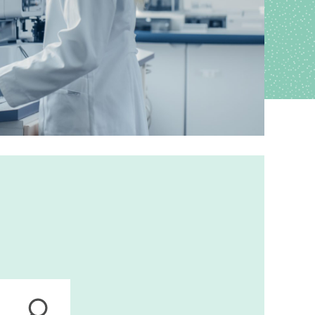
ions
anagement
s
ers