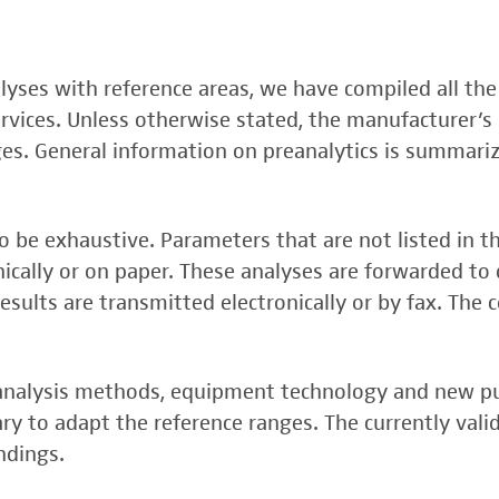
, FSME-, Zika-Virus)
nalyses with reference areas, we have compiled all the
 (FSME-Virus)
services. Unless otherwise stated, the manufacturer’s 
test
ges. General information on preanalytics is summari
 be exhaustive. Parameters that are not listed in t
onically or on paper. These analyses are forwarded to 
esults are transmitted electronically or by fax. The 
, analysis methods, equipment technology and new p
y to adapt the reference ranges. The currently vali
rper (alpha 3
ndings.