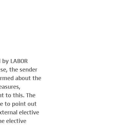
ed by LABOR
ose, the sender
formed about the
easures,
t to this. The
e to point out
ternal elective
he elective