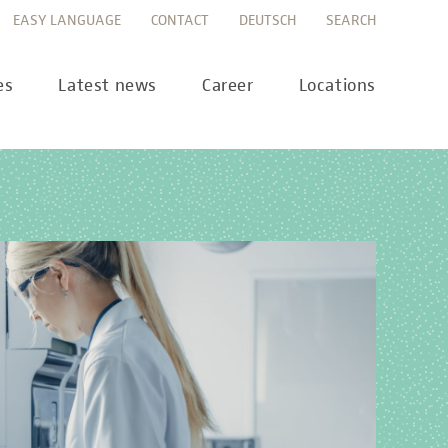
EASY LANGUAGE
CONTACT
DEUTSCH
SEARCH
es
Latest news
Career
Locations
ws
Career portal
ss
Career FAQs
preanalytics
years
MTL training at Labor Berlin
a Science
pany report
lications