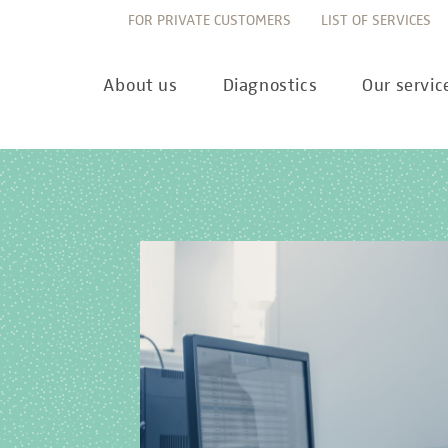
FOR PRIVATE CUSTOMERS
LIST OF SERVICES
About us
Diagnostics
Our servic
Innovation
Allergy Diagnostics
List of services
Ne
Sustainability
Autoimmune Diagnostics
Requisition slips
Pre
Corporate values
Endocrinology & Metabolism
Sample reception & 
10 
Understanding of quality
Forensic Genetics
Bioinformatics & Dat
Com
Equality
Hematology & Oncology
For senders
Pub