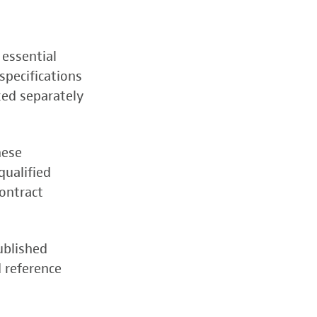
 essential
specifications
zed separately
hese
qualified
contract
ublished
d reference