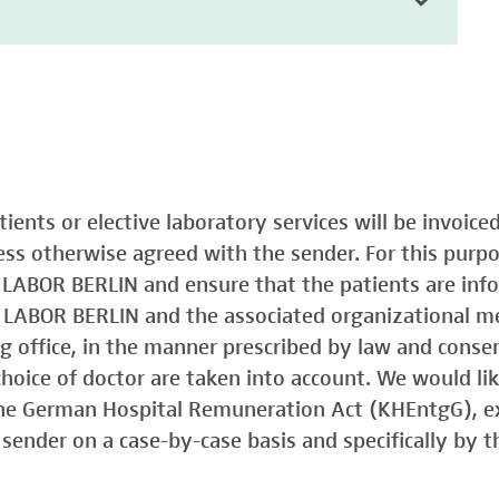
atients or elective laboratory services will be invoic
less otherwise agreed with the sender. For this purp
o LABOR BERLIN and ensure that the patients are in
o LABOR BERLIN and the associated organizational m
ing office, in the manner prescribed by law and consen
choice of doctor are taken into account. We would lik
 the German Hospital Remuneration Act (KHEntgG), ex
sender on a case-by-case basis and specifically by t
)
Typ 1