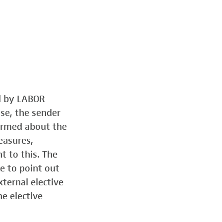
ed by LABOR
ose, the sender
formed about the
easures,
t to this. The
e to point out
ternal elective
he elective