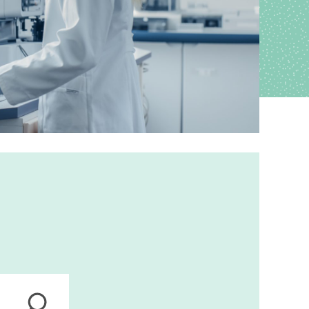
ions
anagement
s
ers