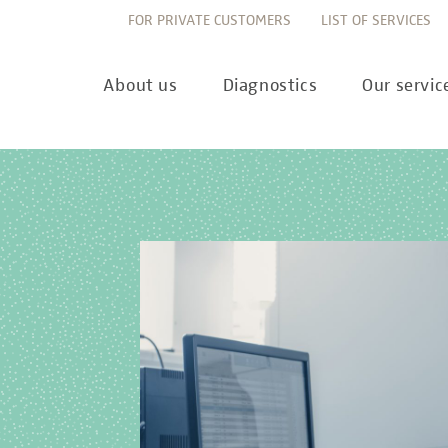
FOR PRIVATE CUSTOMERS
LIST OF SERVICES
About us
Diagnostics
Our servic
Innovation
Allergy Diagnostics
List of services
Ne
Sustainability
Autoimmune Diagnostics
Requisition slips
Pre
Corporate values
Endocrinology & Metabolism
Sample reception & 
10 
Understanding of quality
Forensic Genetics
Bioinformatics & Dat
Com
Equality
Hematology & Oncology
For senders
Pub