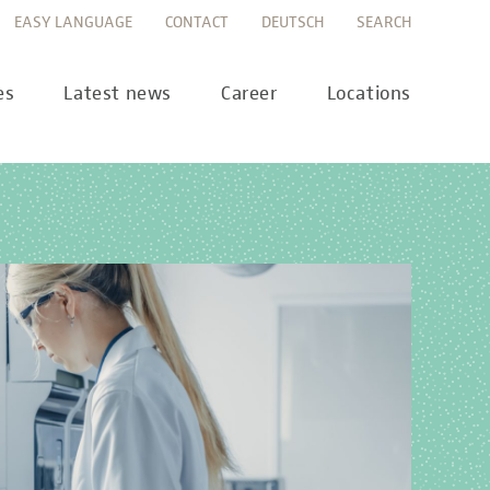
EASY LANGUAGE
CONTACT
DEUTSCH
SEARCH
es
Latest news
Career
Locations
ws
Career portal
ss
Career FAQs
preanalytics
years
MTL training at Labor Berlin
a Science
pany report
lications