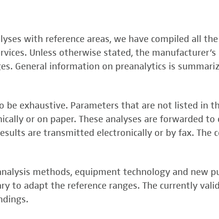
, FSME-, Zika-Virus)
nalyses with reference areas, we have compiled all the
 (FSME-Virus)
services. Unless otherwise stated, the manufacturer’s 
test
ges. General information on preanalytics is summari
 be exhaustive. Parameters that are not listed in t
onically or on paper. These analyses are forwarded to 
esults are transmitted electronically or by fax. The 
, analysis methods, equipment technology and new p
y to adapt the reference ranges. The currently vali
rper (alpha 3
ndings.