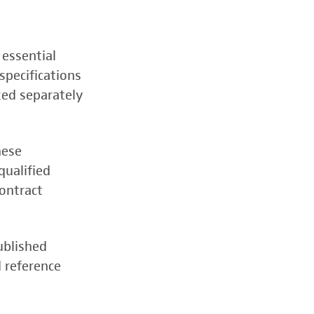
 essential
specifications
zed separately
hese
qualified
contract
ublished
d reference