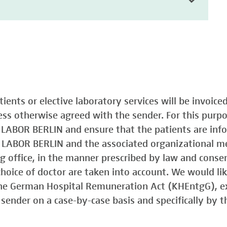
atients or elective laboratory services will be invoic
less otherwise agreed with the sender. For this purp
o LABOR BERLIN and ensure that the patients are in
o LABOR BERLIN and the associated organizational m
ing office, in the manner prescribed by law and consen
choice of doctor are taken into account. We would lik
 the German Hospital Remuneration Act (KHEntgG), ex
sender on a case-by-case basis and specifically by t
)
Typ 1