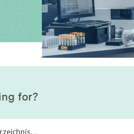
History of origin
Human Genetics
Studies & Collaborat
Organizational Structure
Immunology
Cooperation and m
services
Laboratory Medicine &
Toxicology
Diagnostics Compas
Microbiology & Hygiene
MVZ & MVZ doctors
Virology
Questions and answ
ing for?