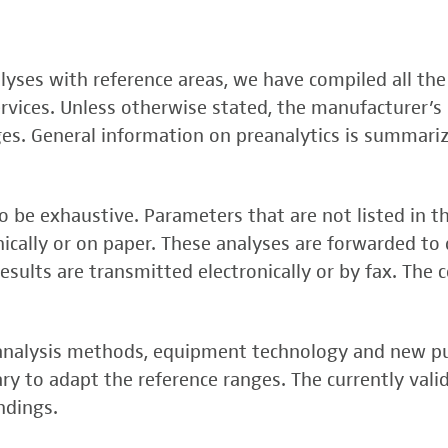
, FSME-, Zika-Virus)
nalyses with reference areas, we have compiled all the
 (FSME-Virus)
services. Unless otherwise stated, the manufacturer’s 
test
ges. General information on preanalytics is summari
 be exhaustive. Parameters that are not listed in t
onically or on paper. These analyses are forwarded to 
esults are transmitted electronically or by fax. The 
, analysis methods, equipment technology and new p
y to adapt the reference ranges. The currently vali
rper (alpha 3
ndings.