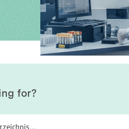
History of origin
Human Genetics
Studies & Collaborat
Organizational Structure
Immunology
Cooperation and m
services
Laboratory Medicine &
Toxicology
Diagnostics Compas
Microbiology & Hygiene
MVZ & MVZ doctors
Virology
Questions and answ
ing for?