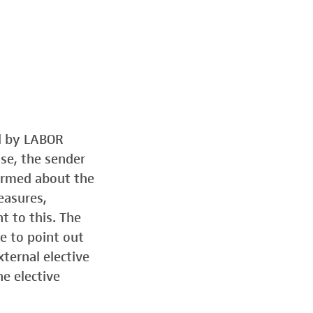
ed by LABOR
ose, the sender
formed about the
easures,
t to this. The
e to point out
ternal elective
he elective