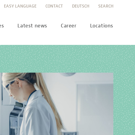
EASY LANGUAGE
CONTACT
DEUTSCH
SEARCH
es
Latest news
Career
Locations
ws
Career portal
ss
Career FAQs
preanalytics
years
MTL training at Labor Berlin
a Science
pany report
lications