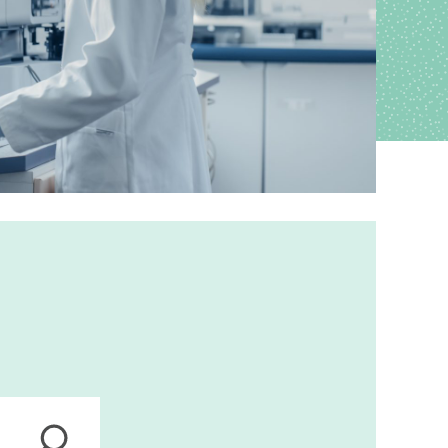
ions
anagement
s
ers