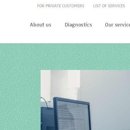
FOR PRIVATE CUSTOMERS
LIST OF SERVICES
About us
Diagnostics
Our servic
Innovation
Allergy Diagnostics
List of services
Ne
Sustainability
Autoimmune Diagnostics
Requisition slips
Pre
Corporate values
Endocrinology & Metabolism
Sample reception & 
10 
Understanding of quality
Forensic Genetics
Bioinformatics & Dat
Com
Equality
Hematology & Oncology
For senders
Pub