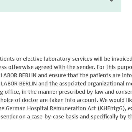
atients or elective laboratory services will be invoic
less otherwise agreed with the sender. For this purp
o LABOR BERLIN and ensure that the patients are in
o LABOR BERLIN and the associated organizational m
ing office, in the manner prescribed by law and consen
choice of doctor are taken into account. We would lik
 the German Hospital Remuneration Act (KHEntgG), ex
sender on a case-by-case basis and specifically by t
)
Typ 1