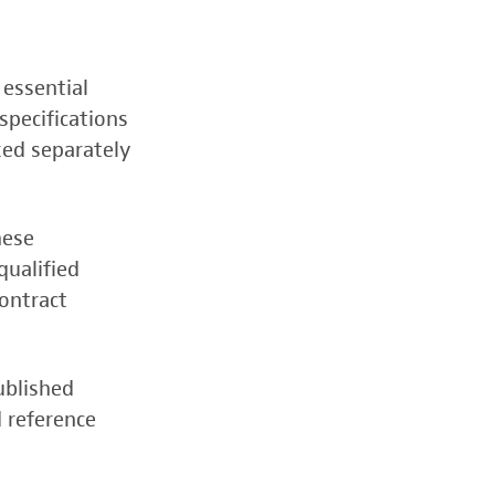
 essential
specifications
zed separately
hese
qualified
contract
ublished
d reference