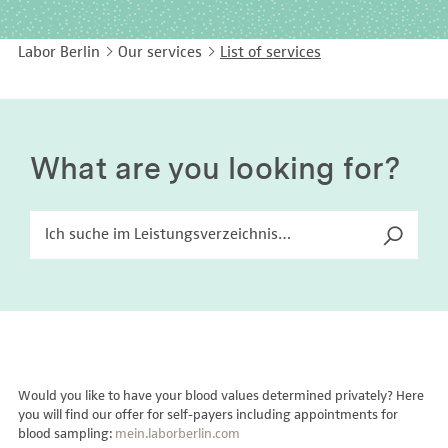
EASY LANGUAGE
Immunology
Studies & Collaborations
Labor Berlin
Our services
List of services
CONTACT
Laboratory Medicine & Toxicology
Cooperation and management services
DEUTSCH
Microbiology & Hygiene
Diagnostics Compass
Virology
MVZ & MVZ doctors
What are you looking for?
Questions and answers
Would you like to have your blood values determined privately? Here
you will find our offer for self-payers including appointments for
blood sampling:
mein.laborberlin.com