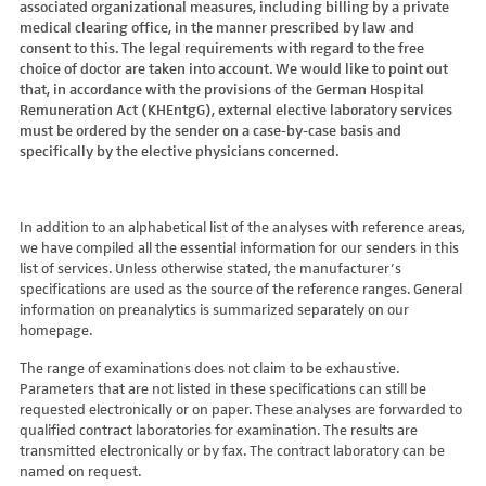
associated organizational measures, including billing by a private
Hydroxyglutarsäure im Urin
Bilirubin (Gesamt-, direktes, indirektes)
Dickkopf-3 AK
Lactosetoleranztest
Echinococcus
Thrombinzeit
medical clearing office, in the manner prescribed by law and
Laktat
Blutgasanalyse
Dopamin-2-Rezeptor-Antikörper
Multisteroid-Profile im Serum
EHEC PCR
consent to this. The legal requirements with regard to the free
Thromboplastinzeit (TPZ,Quick, INR)
Methylmalonsäure im Serum
BNP
DPP-like Protein 6 AK
choice of doctor are taken into account. We would like to point out
Multisteroidanalytik im Trockenblut
Enterovirus (Coxsackie/ECHO/Polio-Virus)
Tissue-Plasminogenaktivator
Methylmalonsäure im Urin
that, in accordance with the provisions of the German Hospital
C-reaktives Protein
ds-DNA-Ak (Crithidien) IFT/Se
N-terminales Propeptid des Prokollagen Typ 1
Epstein Barr-Virus (EBV)
Von Willebrand-Faktor-Antigen
Remuneration Act (KHEntgG), external elective laboratory services
Mucopolysaccharide
C1q-Komplement
ds-DNA-AK/Elisa
Nebenniere
Flaviviren (siehe auch Dengue-, West-Nil-, FSME-, Zika-Virus)
Von-Willebrand-Faktor-Multimere
must be ordered by the sender on a case-by-case basis and
Oligosaccharide
C2-Komplement
Einzelstrang-DNA-AK°
Niere, Salz- / Wasserhaushalt
specifically by the elective physicians concerned.
Francisella tularensis
vWF: F VIII Bindungs-Aktivität
Organische Säuren im Urin
C3-AK
ENA-Screen
Noradrenalin i. EDTA
Frühsommer-Meningo-Enzephalitis-Virus (FSME-Virus)
VWF:Collagenbindungsaktivität
Phytansäure
C3-Komplement
Endomysium-AK (IgA)
oraler Glukosetoleranz Test venös/kapill.
Hantaviren
VWF:Glykoprotein-Ib-Bindungsaktivitätstest
Pipecolinsäure
C4-Komplement
Endomysium-AK (IgG)
Schilddrüse
In addition to an alphabetical list of the analyses with reference areas,
Helicobacter pylori
VWF:Ristocetin-Cofaktor-Aktivität
Pipecolinsäure im Urin
C5 Komplement *
we have compiled all the essential information for our senders in this
Enterozyten-AK
Tetrahydroaldesteron im Sammelurin
Hepatitis-A-Virus (HAV)
list of services. Unless otherwise stated, the manufacturer’s
Purine/Pyrimidine
C6 Komplement Aktivität in %
Erythropoetin-AK
Thyroxin Antikörper
Hepatitis-B-Virus (HBV)
specifications are used as the source of the reference ranges. General
Pyruvat
C7 Komplement Aktivität in %
Etanercept-AK
Trijodthyronin Antikörper
Hepatitis-C-Virus (HCV)
information on preanalytics is summarized separately on our
Quotient LKF C24/C22
C8 Komplement Aktivität in %
Fibrillarin-AK
homepage.
Zink-Transporter 8 Autoantikörper
Hepatitis-D-Virus (HDV)
Quotient LKF C26/C22
C9 Komplement Aktivität in %
GABA-b-Rezeptor (IgGAM)-AK
11-Deoxycortisol im Serum
Hepatitis-E-Virus (HEV)
The range of examinations does not claim to be exhaustive.
Succinylaceton
CA 125
GAD (Glutamatdecarboxylase)-AK
11-Deoxycortisol im Trockenblut
Herpes simplex Virus (HSV)
Parameters that are not listed in these specifications can still be
Sulfatide
CA 15-3
ganglionäre Acetylcholinrezeptor-Antikörper (alpha 3
17-Ketosteroide i. Urin
requested electronically or on paper. These analyses are forwarded to
HIV
Untereinheit)
Tetracosansäure (C24)
CA 19-9
qualified contract laboratories for examination. The results are
17-Ketosteroide i.SU
Humanes Herpesvirus 6 (HHV6)
transmitted electronically or by fax. The contract laboratory can be
Gangliosid-Antikörper
Verlaufskontrolle PKU
CA 50 (Cancer Antigen 50)
5-Hydroxytryptophan i.Urin
Humanes Herpesvirus 7
named on request.
GFAP-AK IgG i. L.
ß-Glukocerebrosidase
CA 549