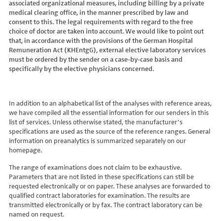
associated organizational measures, including billing by a private
Hydroxyglutarsäure im Urin
Bilirubin (Gesamt-, direktes, indirektes)
Dickkopf-3 AK
Lactosetoleranztest
Echinococcus
Thrombinzeit
medical clearing office, in the manner prescribed by law and
Laktat
Blutgasanalyse
Dopamin-2-Rezeptor-Antikörper
Multisteroid-Profile im Serum
EHEC PCR
consent to this. The legal requirements with regard to the free
Thromboplastinzeit (TPZ,Quick, INR)
Methylmalonsäure im Serum
BNP
DPP-like Protein 6 AK
choice of doctor are taken into account. We would like to point out
Multisteroidanalytik im Trockenblut
Enterovirus (Coxsackie/ECHO/Polio-Virus)
Tissue-Plasminogenaktivator
Methylmalonsäure im Urin
that, in accordance with the provisions of the German Hospital
C-reaktives Protein
ds-DNA-Ak (Crithidien) IFT/Se
N-terminales Propeptid des Prokollagen Typ 1
Epstein Barr-Virus (EBV)
Von Willebrand-Faktor-Antigen
Remuneration Act (KHEntgG), external elective laboratory services
Mucopolysaccharide
C1q-Komplement
ds-DNA-AK/Elisa
Nebenniere
Flaviviren (siehe auch Dengue-, West-Nil-, FSME-, Zika-Virus)
Von-Willebrand-Faktor-Multimere
must be ordered by the sender on a case-by-case basis and
Oligosaccharide
C2-Komplement
Einzelstrang-DNA-AK°
Niere, Salz- / Wasserhaushalt
specifically by the elective physicians concerned.
Francisella tularensis
vWF: F VIII Bindungs-Aktivität
Organische Säuren im Urin
C3-AK
ENA-Screen
Noradrenalin i. EDTA
Frühsommer-Meningo-Enzephalitis-Virus (FSME-Virus)
VWF:Collagenbindungsaktivität
Phytansäure
C3-Komplement
Endomysium-AK (IgA)
oraler Glukosetoleranz Test venös/kapill.
Hantaviren
VWF:Glykoprotein-Ib-Bindungsaktivitätstest
Pipecolinsäure
C4-Komplement
Endomysium-AK (IgG)
Schilddrüse
In addition to an alphabetical list of the analyses with reference areas,
Helicobacter pylori
VWF:Ristocetin-Cofaktor-Aktivität
Pipecolinsäure im Urin
C5 Komplement *
we have compiled all the essential information for our senders in this
Enterozyten-AK
Tetrahydroaldesteron im Sammelurin
Hepatitis-A-Virus (HAV)
list of services. Unless otherwise stated, the manufacturer’s
Purine/Pyrimidine
C6 Komplement Aktivität in %
Erythropoetin-AK
Thyroxin Antikörper
Hepatitis-B-Virus (HBV)
specifications are used as the source of the reference ranges. General
Pyruvat
C7 Komplement Aktivität in %
Etanercept-AK
Trijodthyronin Antikörper
Hepatitis-C-Virus (HCV)
information on preanalytics is summarized separately on our
Quotient LKF C24/C22
C8 Komplement Aktivität in %
Fibrillarin-AK
homepage.
Zink-Transporter 8 Autoantikörper
Hepatitis-D-Virus (HDV)
Quotient LKF C26/C22
C9 Komplement Aktivität in %
GABA-b-Rezeptor (IgGAM)-AK
11-Deoxycortisol im Serum
Hepatitis-E-Virus (HEV)
The range of examinations does not claim to be exhaustive.
Succinylaceton
CA 125
GAD (Glutamatdecarboxylase)-AK
11-Deoxycortisol im Trockenblut
Herpes simplex Virus (HSV)
Parameters that are not listed in these specifications can still be
Sulfatide
CA 15-3
ganglionäre Acetylcholinrezeptor-Antikörper (alpha 3
17-Ketosteroide i. Urin
requested electronically or on paper. These analyses are forwarded to
HIV
Untereinheit)
Tetracosansäure (C24)
CA 19-9
qualified contract laboratories for examination. The results are
17-Ketosteroide i.SU
Humanes Herpesvirus 6 (HHV6)
transmitted electronically or by fax. The contract laboratory can be
Gangliosid-Antikörper
Verlaufskontrolle PKU
CA 50 (Cancer Antigen 50)
5-Hydroxytryptophan i.Urin
Humanes Herpesvirus 7
named on request.
GFAP-AK IgG i. L.
ß-Glukocerebrosidase
CA 549