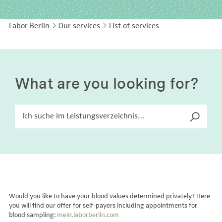
EASY LANGUAGE
Immunology
Studies & Collaborations
Labor Berlin
Our services
List of services
CONTACT
Laboratory Medicine & Toxicology
Cooperation and management services
DEUTSCH
Microbiology & Hygiene
Diagnostics Compass
Virology
MVZ & MVZ doctors
What are you looking for?
Questions and answers
Would you like to have your blood values determined privately? Here
you will find our offer for self-payers including appointments for
blood sampling:
mein.laborberlin.com