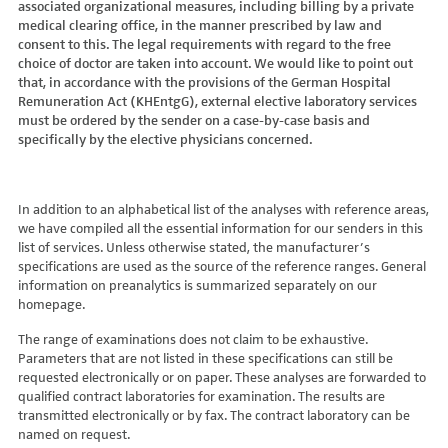
associated organizational measures, including billing by a private
Hydroxyglutarsäure im Urin
Bilirubin (Gesamt-, direktes, indirektes)
Dickkopf-3 AK
Lactosetoleranztest
Echinococcus
Thrombinzeit
medical clearing office, in the manner prescribed by law and
Laktat
Blutgasanalyse
Dopamin-2-Rezeptor-Antikörper
Multisteroid-Profile im Serum
EHEC PCR
consent to this. The legal requirements with regard to the free
Thromboplastinzeit (TPZ,Quick, INR)
Methylmalonsäure im Serum
BNP
DPP-like Protein 6 AK
choice of doctor are taken into account. We would like to point out
Multisteroidanalytik im Trockenblut
Enterovirus (Coxsackie/ECHO/Polio-Virus)
Tissue-Plasminogenaktivator
Methylmalonsäure im Urin
that, in accordance with the provisions of the German Hospital
C-reaktives Protein
ds-DNA-Ak (Crithidien) IFT/Se
N-terminales Propeptid des Prokollagen Typ 1
Epstein Barr-Virus (EBV)
Von Willebrand-Faktor-Antigen
Remuneration Act (KHEntgG), external elective laboratory services
Mucopolysaccharide
C1q-Komplement
ds-DNA-AK/Elisa
Nebenniere
Flaviviren (siehe auch Dengue-, West-Nil-, FSME-, Zika-Virus)
Von-Willebrand-Faktor-Multimere
must be ordered by the sender on a case-by-case basis and
Oligosaccharide
C2-Komplement
Einzelstrang-DNA-AK°
Niere, Salz- / Wasserhaushalt
specifically by the elective physicians concerned.
Francisella tularensis
vWF: F VIII Bindungs-Aktivität
Organische Säuren im Urin
C3-AK
ENA-Screen
Noradrenalin i. EDTA
Frühsommer-Meningo-Enzephalitis-Virus (FSME-Virus)
VWF:Collagenbindungsaktivität
Phytansäure
C3-Komplement
Endomysium-AK (IgA)
oraler Glukosetoleranz Test venös/kapill.
Hantaviren
VWF:Glykoprotein-Ib-Bindungsaktivitätstest
Pipecolinsäure
C4-Komplement
Endomysium-AK (IgG)
Schilddrüse
In addition to an alphabetical list of the analyses with reference areas,
Helicobacter pylori
VWF:Ristocetin-Cofaktor-Aktivität
Pipecolinsäure im Urin
C5 Komplement *
we have compiled all the essential information for our senders in this
Enterozyten-AK
Tetrahydroaldesteron im Sammelurin
Hepatitis-A-Virus (HAV)
list of services. Unless otherwise stated, the manufacturer’s
Purine/Pyrimidine
C6 Komplement Aktivität in %
Erythropoetin-AK
Thyroxin Antikörper
Hepatitis-B-Virus (HBV)
specifications are used as the source of the reference ranges. General
Pyruvat
C7 Komplement Aktivität in %
Etanercept-AK
Trijodthyronin Antikörper
Hepatitis-C-Virus (HCV)
information on preanalytics is summarized separately on our
Quotient LKF C24/C22
C8 Komplement Aktivität in %
Fibrillarin-AK
homepage.
Zink-Transporter 8 Autoantikörper
Hepatitis-D-Virus (HDV)
Quotient LKF C26/C22
C9 Komplement Aktivität in %
GABA-b-Rezeptor (IgGAM)-AK
11-Deoxycortisol im Serum
Hepatitis-E-Virus (HEV)
The range of examinations does not claim to be exhaustive.
Succinylaceton
CA 125
GAD (Glutamatdecarboxylase)-AK
11-Deoxycortisol im Trockenblut
Herpes simplex Virus (HSV)
Parameters that are not listed in these specifications can still be
Sulfatide
CA 15-3
ganglionäre Acetylcholinrezeptor-Antikörper (alpha 3
17-Ketosteroide i. Urin
requested electronically or on paper. These analyses are forwarded to
HIV
Untereinheit)
Tetracosansäure (C24)
CA 19-9
qualified contract laboratories for examination. The results are
17-Ketosteroide i.SU
Humanes Herpesvirus 6 (HHV6)
transmitted electronically or by fax. The contract laboratory can be
Gangliosid-Antikörper
Verlaufskontrolle PKU
CA 50 (Cancer Antigen 50)
5-Hydroxytryptophan i.Urin
Humanes Herpesvirus 7
named on request.
GFAP-AK IgG i. L.
ß-Glukocerebrosidase
CA 549