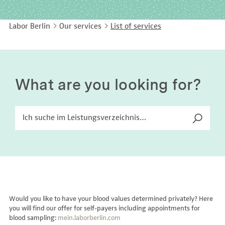
EASY LANGUAGE
Immunology
Studies & Collaborations
Labor Berlin
Our services
List of services
CONTACT
Laboratory Medicine & Toxicology
Cooperation and management services
DEUTSCH
Microbiology & Hygiene
Diagnostics Compass
Virology
MVZ & MVZ doctors
What are you looking for?
Questions and answers
Would you like to have your blood values determined privately? Here
you will find our offer for self-payers including appointments for
blood sampling:
mein.laborberlin.com